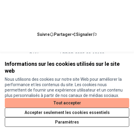
Suivre
Partager
Signaler
Référence : prod-PROP-2025-09-10108
Numéro de version 1
(sur 1)
voir les autres versions
Informations sur les cookies utilisés sur le site
Vérifiez l'empreinte numérique
web
Nous utilisons des cookies sur notre site Web pour améliorer la
Conditions d'utilisation
performance et les contenus du site. Les cookies nous
Paramètres des cookies
permettent de fournir une expérience utilisateur et un contenu
Je participe ! sur X
Je participe ! sur Facebook
Je participe ! sur Instagram
plus personnalisés à partir de nos canaux de médias sociaux.
(Lien externe)
(Lien externe)
(Lien externe)
Tout accepter
Accepter seulement les cookies essentiels
Licence Cre
(Lien extern
Paramètres
(Lien externe)
Site réalisé grâce au
logiciel libre Decidim
.
(Lien externe)