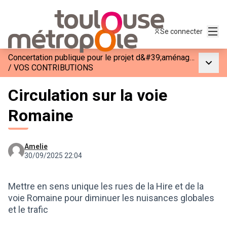
Menu
Se connecter
Concertation publique pour le projet d&#39;aménagement de la rue de la voie Romaine (M63J)
Menu p
/
VOS CONTRIBUTIONS
Circulation sur la voie
Romaine
Amelie
30/09/2025 22:04
Mettre en sens unique les rues de la Hire et de la
voie Romaine pour diminuer les nuisances globales
et le trafic