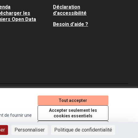
enda
Déclaration
lécharger les
d'accessibilité
hiers Open Data
Besoin d'aide ?
Je participe ! sur X
Je participe ! sur Faceboo
Je participe ! sur In
Tout accepter
(Lien externe)
(Lien externe)
(Lien externe)
Accepter seulement les
nt de fournir une
cookies essentiels
Licence Creative Comm
(Lien externe)
Paramètres
ser
Personnaliser
Politique de confidentialité