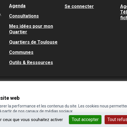
Agenda
Se connecter
Ag
Té
.
Consultations
fic
Mes idées pour mon
Quartier
Quartiers de Toulouse
Communes
Outils & Ressources
 site web
iorer la performance et les contenus du site. Les cookies nous permette
 à partir de nos canaux de médias sociaux.
Tout accepter
Tout refu
ur ceux que vous souhaitez activer