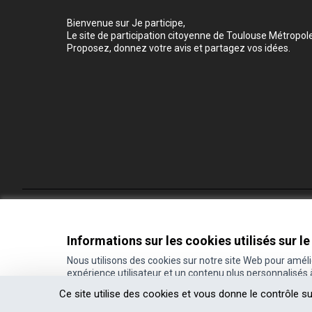
Bienvenue sur Je participe,
Le site de participation citoyenne de Toulouse Métropole
Proposez, donnez votre avis et partagez vos idées.
Conditions d'utilisation
Paramètres des cookies
Informations sur les cookies utilisés sur le
Nous utilisons des cookies sur notre site Web pour amél
expérience utilisateur et un contenu plus personnalisés
(Lien externe)
Site réalisé grâce au
logiciel libre Decidim
.
Ce site utilise des cookies et vous donne le contrôle s
(Lien externe)