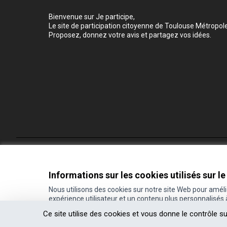
Bienvenue sur Je participe,
Le site de participation citoyenne de Toulouse Métropole
Proposez, donnez votre avis et partagez vos idées.
Conditions d'utilisation
Paramètres des cookies
Informations sur les cookies utilisés sur le
Nous utilisons des cookies sur notre site Web pour amél
expérience utilisateur et un contenu plus personnalisés
(Lien externe)
Site réalisé grâce au
logiciel libre Decidim
.
Ce site utilise des cookies et vous donne le contrôle s
(Lien externe)