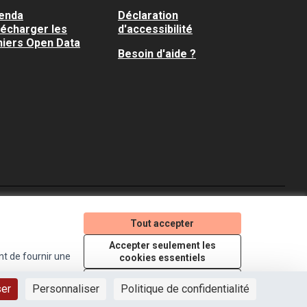
enda
Déclaration
lécharger les
d'accessibilité
hiers Open Data
Besoin d'aide ?
Je participe ! sur X
Je participe ! sur Faceboo
Je participe ! sur In
Tout accepter
(Lien externe)
(Lien externe)
(Lien externe)
Accepter seulement les
nt de fournir une
cookies essentiels
Licence Creative Comm
(Lien externe)
Paramètres
ser
Personnaliser
Politique de confidentialité