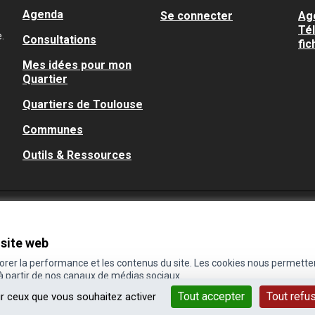
Agenda
Se connecter
Ag
Té
.
Consultations
fic
Mes idées pour mon
Quartier
Quartiers de Toulouse
Communes
Outils & Ressources
 site web
iorer la performance et les contenus du site. Les cookies nous permette
 à partir de nos canaux de médias sociaux.
Tout accepter
Tout refu
ur ceux que vous souhaitez activer