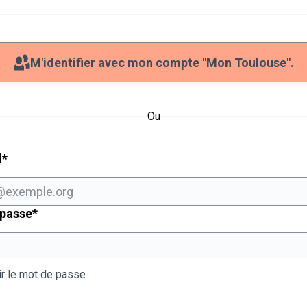
M'identifier avec mon compte "Mon Toulouse".
Ou
Champ obligatoire
l
*
Champ obligatoire
 passe
*
ir le mot de passe