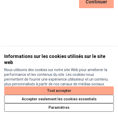
Continuer
Informations sur les cookies utilisés sur le site
web
Nous utilisons des cookies sur notre site Web pour améliorer la
Conditions d'utilisation
performance et les contenus du site. Les cookies nous
Paramètres des cookies
permettent de fournir une expérience utilisateur et un contenu
Je participe ! sur X
Je participe ! sur Facebook
Je participe ! sur Instagram
plus personnalisés à partir de nos canaux de médias sociaux.
(Lien externe)
(Lien externe)
(Lien externe)
Tout accepter
Accepter seulement les cookies essentiels
Licence Cre
(Lien extern
Paramètres
(Lien externe)
Site réalisé grâce au
logiciel libre Decidim
.
(Lien externe)