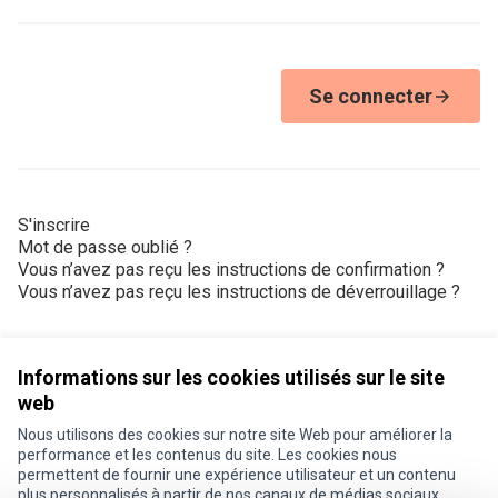
Se connecter
S'inscrire
Mot de passe oublié ?
Vous n’avez pas reçu les instructions de confirmation ?
Vous n’avez pas reçu les instructions de déverrouillage ?
Informations sur les cookies utilisés sur le site
web
Nous utilisons des cookies sur notre site Web pour améliorer la
Conditions d'utilisation
performance et les contenus du site. Les cookies nous
Paramètres des cookies
permettent de fournir une expérience utilisateur et un contenu
Je participe ! sur X
Je participe ! sur Facebook
Je participe ! sur Instagram
plus personnalisés à partir de nos canaux de médias sociaux.