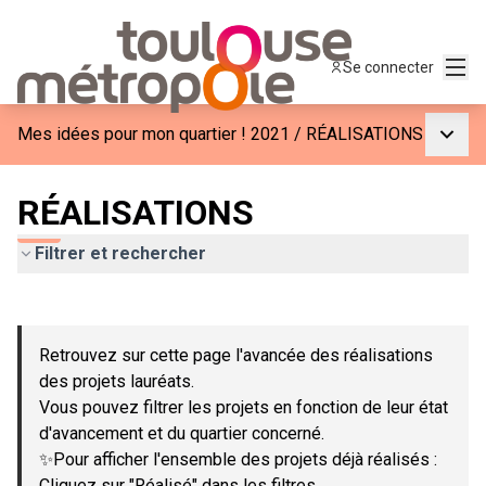
Menu
Se connecter
Menu p
Mes idées pour mon quartier ! 2021
/
RÉALISATIONS
RÉALISATIONS
Filtrer et rechercher
Passer la carte
Leaflet
|
©
OpenStreetMap
contributors
L'élément suivant est une carte qui présente les éléments de c
+
Retrouvez sur cette page l'avancée des réalisations
−
des projets lauréats.
Vous pouvez filtrer les projets en fonction de leur état
d'avancement et du quartier concerné.
✨Pour afficher l'ensemble des projets déjà réalisés :
Cliquez sur "Réalisé" dans les filtres