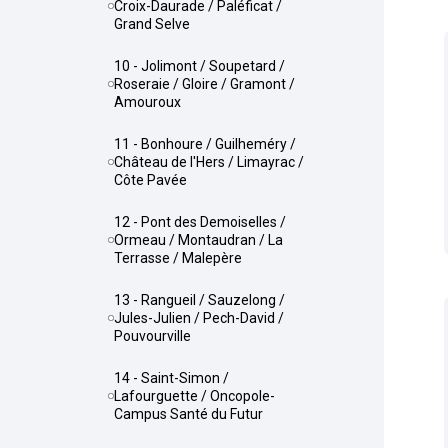
Croix-Daurade / Paléficat /
Grand Selve
10 - Jolimont / Soupetard /
Roseraie / Gloire / Gramont /
Amouroux
11 - Bonhoure / Guilheméry /
Château de l'Hers / Limayrac /
Côte Pavée
12 - Pont des Demoiselles /
Ormeau / Montaudran / La
Terrasse / Malepère
13 - Rangueil / Sauzelong /
Jules-Julien / Pech-David /
Pouvourville
14 - Saint-Simon /
Lafourguette / Oncopole-
Campus Santé du Futur