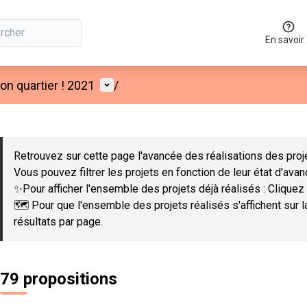
En savoir
Menu utilisateur
n quartier ! 2021
/
 la carte
 suivant est une carte qui présente les éléments de cette page co
Retrouvez sur cette page l'avancée des réalisations des proje
Vous pouvez filtrer les projets en fonction de leur état d'ava
✨Pour afficher l'ensemble des projets déjà réalisés : Cliquez 
🗺️ Pour que l'ensemble des projets réalisés s'affichent sur 
résultats par page.
79 propositions