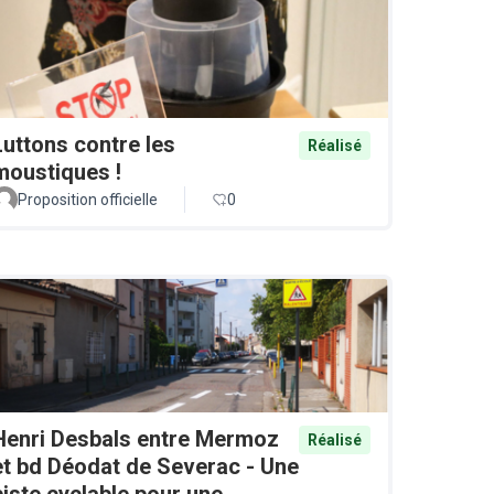
Luttons contre les
Réalisé
moustiques !
Proposition officielle
0
Henri Desbals entre Mermoz
Réalisé
et bd Déodat de Severac - Une
piste cyclable pour une