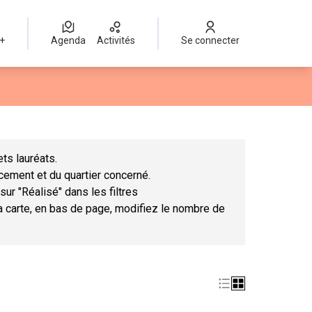
 +
Agenda
Activités
Se connecter
Leaflet
|
©
OpenStreetMap
contributors
mme des points de carte. L'élément peut être utilisé avec un lect
ts lauréats.
ncement et du quartier concerné.
sur "Réalisé" dans les filtres
la carte, en bas de page, modifiez le nombre de