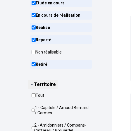
Etude en cours
En cours de réalisation
Réalisé
Reporté
Non réalisable
Retiré
Territoire
Tout
1 - Capitole / Arnaud Bernard
/ Carmes
2 - Amidonniers / Compans-
Caffarelli / Brouardel