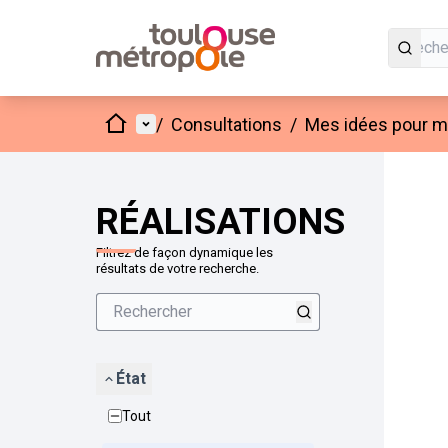
Accueil
Menu principal
/
Consultations
/
Mes idées pour mo
Passer
L'élément
+
−
RÉALISATIONS
Filtrez de façon dynamique les
résultats de votre recherche.
État
Tout