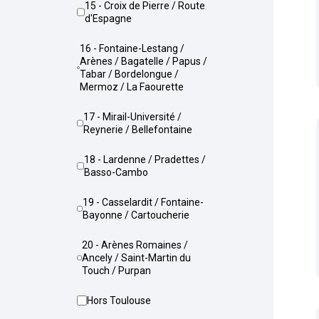
15 - Croix de Pierre / Route
d'Espagne
16 - Fontaine-Lestang /
Arènes / Bagatelle / Papus /
Tabar / Bordelongue /
Mermoz / La Faourette
17 - Mirail-Université /
Reynerie / Bellefontaine
18 - Lardenne / Pradettes /
Basso-Cambo
19 - Casselardit / Fontaine-
Bayonne / Cartoucherie
20 - Arènes Romaines /
Ancely / Saint-Martin du
Touch / Purpan
Hors Toulouse