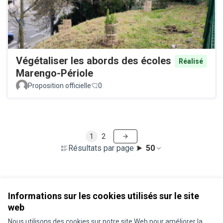
Végétaliser les abords des écoles
Réalisé
Marengo-Périole
Proposition officielle
0
1
2
Résultats par page :
50
Voir toutes les propositions retirées
Informations sur les cookies utilisés sur le site
web
Nous utilisons des cookies sur notre site Web pour améliorer la