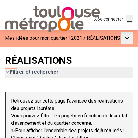
Menu
Se connecter
Menu p
Mes idées pour mon quartier ! 2021
/
RÉALISATIONS
RÉALISATIONS
Filtrer et rechercher
Passer la carte
Leaflet
|
©
OpenStreetMap
contributors
L'élément suivant est une carte qui présente les éléments de c
+
Retrouvez sur cette page l'avancée des réalisations
−
des projets lauréats.
Vous pouvez filtrer les projets en fonction de leur état
d'avancement et du quartier concerné.
✨Pour afficher l'ensemble des projets déjà réalisés :
Cliquez sur "Réalisé" dans les filtres