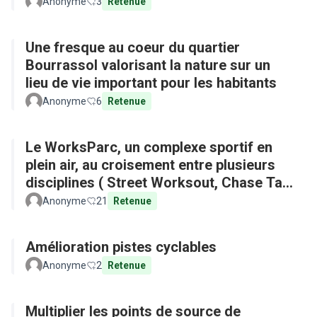
Anonyme
3
Retenue
Une fresque au coeur du quartier
Bourrassol valorisant la nature sur un
lieu de vie important pour les habitants
Anonyme
6
Retenue
Le WorksParc, un complexe sportif en
plein air, au croisement entre plusieurs
disciplines ( Street Worksout, Chase Tag,
Parkour)
Anonyme
21
Retenue
Amélioration pistes cyclables
Anonyme
2
Retenue
Multiplier les points de source de