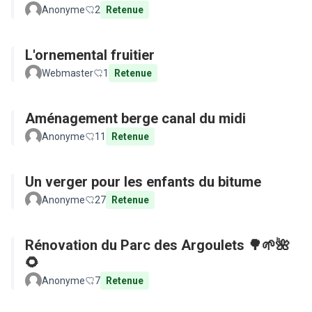
Anonyme
2
Retenue
L'ornemental fruitier
Webmaster
1
Retenue
Aménagement berge canal du midi
Anonyme
11
Retenue
Un verger pour les enfants du bitume
Anonyme
27
Retenue
Rénovation du Parc des Argoulets 🌳🌱🌺
🌻
Anonyme
7
Retenue