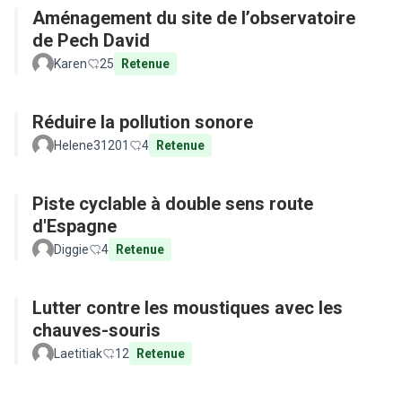
Aménagement du site de l’observatoire
de Pech David
Karen
25
Retenue
Réduire la pollution sonore
Helene31201
4
Retenue
Piste cyclable à double sens route
d'Espagne
Diggie
4
Retenue
Lutter contre les moustiques avec les
chauves-souris
Laetitiak
12
Retenue