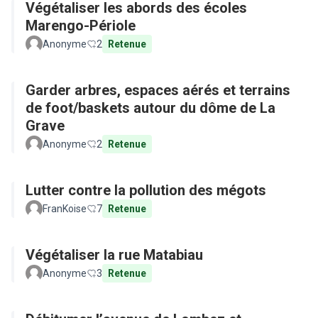
Végétaliser les abords des écoles
Marengo-Périole
Anonyme
2
Retenue
Garder arbres, espaces aérés et terrains
de foot/baskets autour du dôme de La
Grave
Anonyme
2
Retenue
Lutter contre la pollution des mégots
FranKoise
7
Retenue
Végétaliser la rue Matabiau
Anonyme
3
Retenue