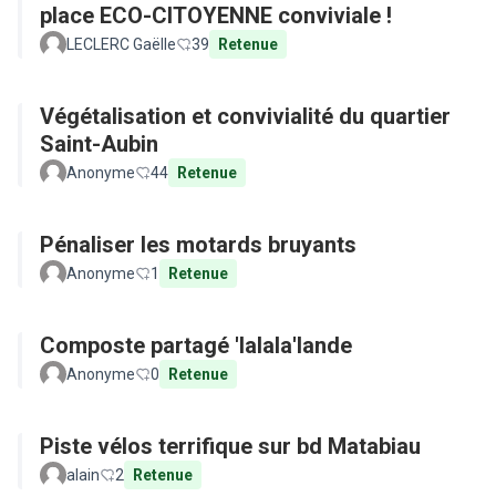
place ECO-CITOYENNE conviviale !
LECLERC Gaëlle
39
Retenue
Végétalisation et convivialité du quartier
Saint-Aubin
Anonyme
44
Retenue
Pénaliser les motards bruyants
Anonyme
1
Retenue
Composte partagé 'lalala'lande
Anonyme
0
Retenue
Piste vélos terrifique sur bd Matabiau
alain
2
Retenue