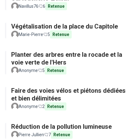
Navillus76
6
Retenue
Végétalisation de la place du Capitole
Marie-Pierre
5
Retenue
Planter des arbres entre la rocade et la
voie verte de l'Hers
Anonyme
5
Retenue
Faire des voies vélos et piétons dédiées
et bien délimitées
Anonyme
2
Retenue
Réduction de la pollution lumineuse
Pierre Jullien
7
Retenue