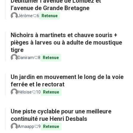
Débitumer l’avenue de Lombez et
l’avenue de Grande Bretagne
Jérôme
6
Retenue
Nichoirs à martinets et chauve souris +
pièges à larves ou à adulte de moustique
tigre
Daniram
8
Retenue
Un jardin en mouvement le long de la voie
ferrée et le rectorat
Héloïse
10
Retenue
Une piste cyclable pour une meilleure
continuité rue Henri Desbals
Amaapp
9
Retenue