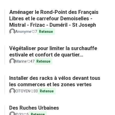
Aménager le Rond-Point des Français
Libres et le carrefour Demoiselles -
Mistral - Frizac - Duméril - St Joseph
Anonyme
7
Retenue
Végétaliser pour limiter la surchauffe
estivale et confort de quartier...
Marine
47
Retenue
Installer des racks à vélos devant tous
les commerces et les zones vertes
CITOYEN
33
Retenue
Des Ruches Urbaines
ID.31
5
Retenue