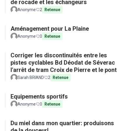
de rocade et les échangeurs
Anonyme
2
Retenue
Aménagement pour La Plaine
Anonyme
0
Retenue
Corriger les discontinuités entre les
pistes cyclables Bd Déodat de Séverac
l'arrêt de tram Croix de Pierre et le pont
Sarah BRIAND
2
Retenue
Equipements sportifs
Anonyme
0
Retenue
Du miel dans mon quartier: produisons
de la douceur!