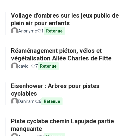
Voilage d'ombres sur les jeux public de
plein air pour enfants
Anonyme
1
Retenue
Réaménagement piéton, vélos et
végétalisation Allée Charles de Fitte
david_
7
Retenue
Eisenhower : Arbres pour pistes
cyclables
Daniram
6
Retenue
Piste cyclabe chemin Lapujade partie
manquante