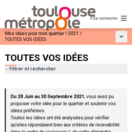
Menu
Se connecter
Mes idées pour mon quartier ! 2021
/
Menu p
TOUTES VOS IDÉES
TOUTES VOS IDÉES
Filtrer et rechercher
Passer la carte
Leaflet
|
©
OpenStreetMap
contributors
L'élément suivant est une carte qui présente les éléments de c
+
Du 28 Juin au 30 Septembre 2021
, vous avez pu
−
proposer votre idée pour le quartier et soutenir vos
idées préférées.
Toutes les idées ont été analysées pour vérifier
qu'elles répondaient bien aux critères de recevabilité
dans le cadre du
règlement
de cette démarche