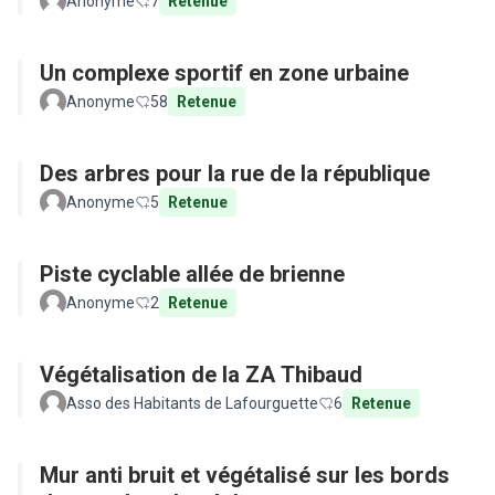
Anonyme
7
Retenue
Un complexe sportif en zone urbaine
Anonyme
58
Retenue
Des arbres pour la rue de la république
Anonyme
5
Retenue
Piste cyclable allée de brienne
Anonyme
2
Retenue
Végétalisation de la ZA Thibaud
Asso des Habitants de Lafourguette
6
Retenue
Mur anti bruit et végétalisé sur les bords