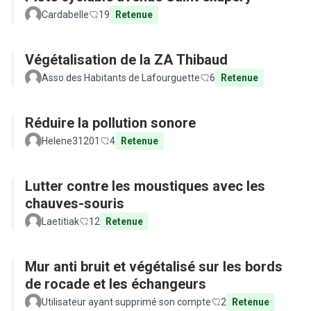
Cardabelle
19
Retenue
Végétalisation de la ZA Thibaud
Asso des Habitants de Lafourguette
6
Retenue
Réduire la pollution sonore
Helene31201
4
Retenue
Lutter contre les moustiques avec les
chauves-souris
Laetitiak
12
Retenue
Mur anti bruit et végétalisé sur les bords
de rocade et les échangeurs
Utilisateur ayant supprimé son compte
2
Retenue