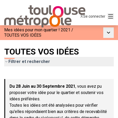
Menu
Se connecter
Mes idées pour mon quartier ! 2021
/
Menu p
TOUTES VOS IDÉES
TOUTES VOS IDÉES
Filtrer et rechercher
Passer la carte
Leaflet
|
©
OpenStreetMap
contributors
L'élément suivant est une carte qui présente les éléments de c
+
Du 28 Juin au 30 Septembre 2021
, vous avez pu
−
proposer votre idée pour le quartier et soutenir vos
idées préférées.
Toutes les idées ont été analysées pour vérifier
qu'elles répondaient bien aux critères de recevabilité
dans le cadre du
règlement
de cette démarche