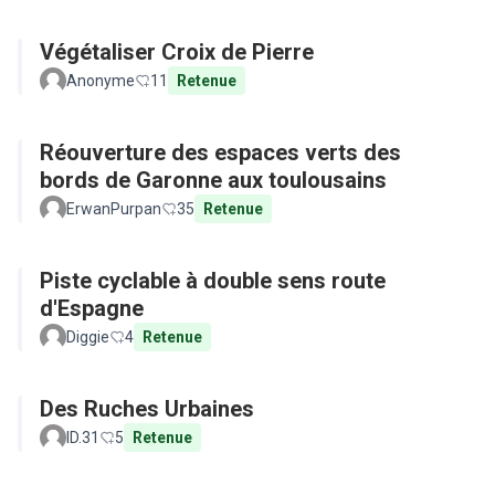
Végétaliser Croix de Pierre
Anonyme
11
Retenue
Réouverture des espaces verts des
bords de Garonne aux toulousains
ErwanPurpan
35
Retenue
Piste cyclable à double sens route
d'Espagne
Diggie
4
Retenue
Des Ruches Urbaines
ID.31
5
Retenue