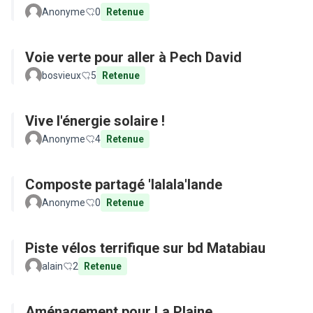
Anonyme
0
Retenue
Voie verte pour aller à Pech David
bosvieux
5
Retenue
Vive l'énergie solaire !
Anonyme
4
Retenue
Composte partagé 'lalala'lande
Anonyme
0
Retenue
Piste vélos terrifique sur bd Matabiau
alain
2
Retenue
Aménagement pour La Plaine