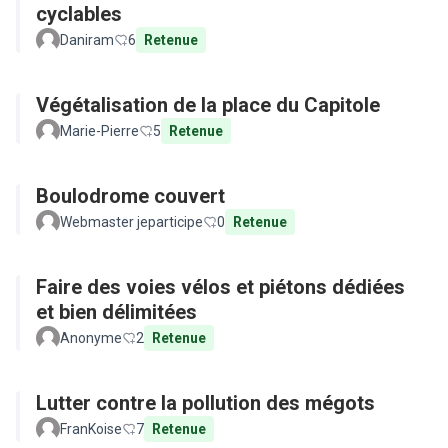
cyclables
Daniram
6
Retenue
Végétalisation de la place du Capitole
Marie-Pierre
5
Retenue
Boulodrome couvert
Webmaster jeparticipe
0
Retenue
Faire des voies vélos et piétons dédiées
et bien délimitées
Anonyme
2
Retenue
Lutter contre la pollution des mégots
FranKoise
7
Retenue