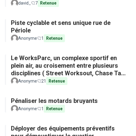
david_
7
Retenue
Piste cyclable et sens unique rue de
Périole
Anonyme
1
Retenue
Le WorksParc, un complexe sportif en
plein air, au croisement entre plusieurs
disciplines ( Street Worksout, Chase Tag,
Parkour)
Anonyme
21
Retenue
Pénaliser les motards bruyants
Anonyme
1
Retenue
Déployer des équipements préventifs