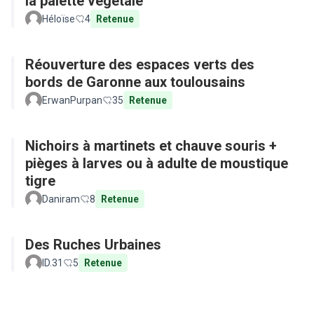
la palette végétale
Héloïse
4
Retenue
Réouverture des espaces verts des
bords de Garonne aux toulousains
ErwanPurpan
35
Retenue
Nichoirs à martinets et chauve souris +
pièges à larves ou à adulte de moustique
tigre
Daniram
8
Retenue
Des Ruches Urbaines
ID.31
5
Retenue