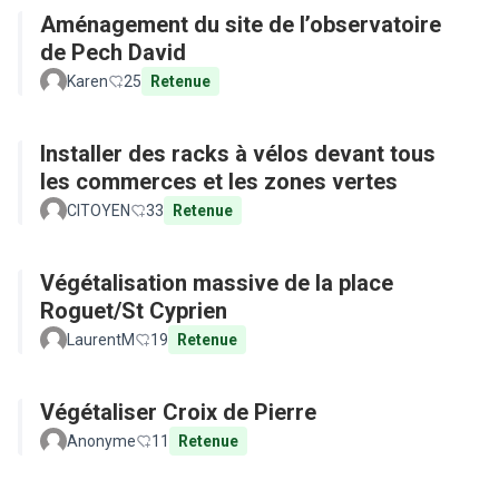
Aménagement du site de l’observatoire
de Pech David
Karen
25
Retenue
Installer des racks à vélos devant tous
les commerces et les zones vertes
CITOYEN
33
Retenue
Végétalisation massive de la place
Roguet/St Cyprien
LaurentM
19
Retenue
Végétaliser Croix de Pierre
Anonyme
11
Retenue