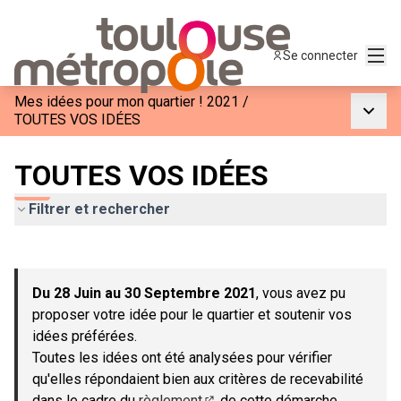
Menu
Se connecter
Mes idées pour mon quartier ! 2021
/
Menu p
TOUTES VOS IDÉES
TOUTES VOS IDÉES
Filtrer et rechercher
Passer la carte
Leaflet
|
©
OpenStreetMap
contributors
L'élément suivant est une carte qui présente les éléments de c
+
Du 28 Juin au 30 Septembre 2021
, vous avez pu
−
proposer votre idée pour le quartier et soutenir vos
idées préférées.
Toutes les idées ont été analysées pour vérifier
qu'elles répondaient bien aux critères de recevabilité
dans le cadre du
règlement
de cette démarche