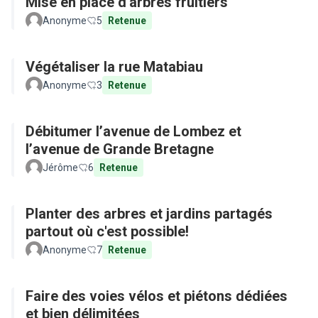
Mise en place d'arbres fruitiers
Anonyme
5
Retenue
Végétaliser la rue Matabiau
Anonyme
3
Retenue
Débitumer l’avenue de Lombez et
l’avenue de Grande Bretagne
Jérôme
6
Retenue
Planter des arbres et jardins partagés
partout où c'est possible!
Anonyme
7
Retenue
Faire des voies vélos et piétons dédiées
et bien délimitées