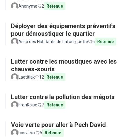
Anonyme
2
Retenue
Déployer des équipements préventifs
pour démoustiquer le quartier
Asso des Habitants de Lafourguette
6
Retenue
Lutter contre les moustiques avec les
chauves-souris
Laetitiak
12
Retenue
Lutter contre la pollution des mégots
FranKoise
7
Retenue
Voie verte pour aller à Pech David
bosvieux
5
Retenue