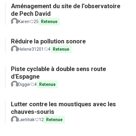
Aménagement du site de l’observatoire
de Pech David
Karen
25
Retenue
Réduire la pollution sonore
Helene31201
4
Retenue
Piste cyclable à double sens route
d'Espagne
Diggie
4
Retenue
Lutter contre les moustiques avec les
chauves-souris
Laetitiak
12
Retenue