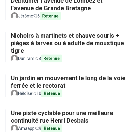
Débitumer l’avenue de Lombez et
l’avenue de Grande Bretagne
Jérôme
6
Retenue
Nichoirs à martinets et chauve souris +
pièges à larves ou à adulte de moustique
tigre
Daniram
8
Retenue
Un jardin en mouvement le long de la voie
ferrée et le rectorat
Héloïse
10
Retenue
Une piste cyclable pour une meilleure
continuité rue Henri Desbals
Amaapp
9
Retenue