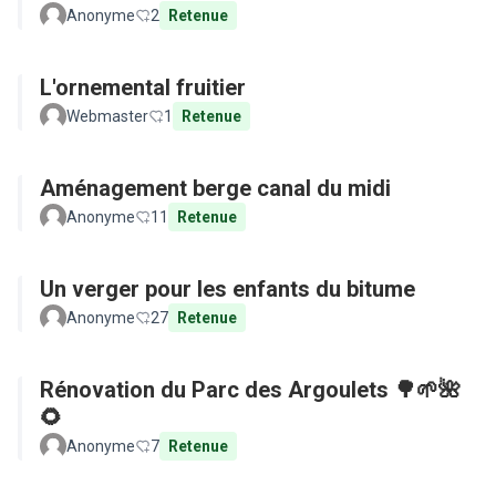
Anonyme
2
Retenue
L'ornemental fruitier
Webmaster
1
Retenue
Aménagement berge canal du midi
Anonyme
11
Retenue
Un verger pour les enfants du bitume
Anonyme
27
Retenue
Rénovation du Parc des Argoulets 🌳🌱🌺
🌻
Anonyme
7
Retenue