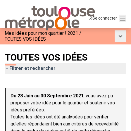
Menu
Se connecter
Mes idées pour mon quartier ! 2021
/
Menu p
TOUTES VOS IDÉES
TOUTES VOS IDÉES
Filtrer et rechercher
Passer la carte
Leaflet
|
©
OpenStreetMap
contributors
L'élément suivant est une carte qui présente les éléments de c
+
Du 28 Juin au 30 Septembre 2021
, vous avez pu
−
proposer votre idée pour le quartier et soutenir vos
idées préférées.
Toutes les idées ont été analysées pour vérifier
qu'elles répondaient bien aux critères de recevabilité
dans le cadre du
règlement
de cette démarche