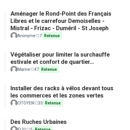
Aménager le Rond-Point des Français
Libres et le carrefour Demoiselles -
Mistral - Frizac - Duméril - St Joseph
Anonyme
7
Retenue
Végétaliser pour limiter la surchauffe
estivale et confort de quartier...
Marine
47
Retenue
Installer des racks à vélos devant tous
les commerces et les zones vertes
CITOYEN
33
Retenue
Des Ruches Urbaines
ID.31
5
Retenue