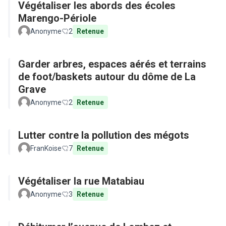
Végétaliser les abords des écoles
Marengo-Périole
Anonyme
2
Retenue
Garder arbres, espaces aérés et terrains
de foot/baskets autour du dôme de La
Grave
Anonyme
2
Retenue
Lutter contre la pollution des mégots
FranKoise
7
Retenue
Végétaliser la rue Matabiau
Anonyme
3
Retenue