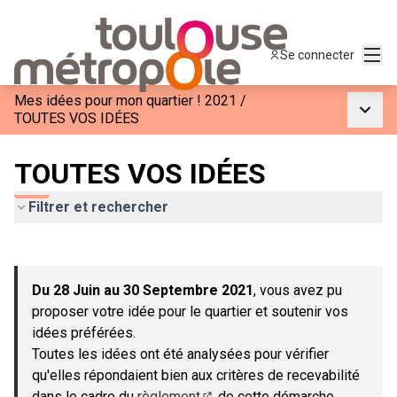
Menu
Se connecter
Mes idées pour mon quartier ! 2021
/
Menu p
TOUTES VOS IDÉES
TOUTES VOS IDÉES
Filtrer et rechercher
Passer la carte
Leaflet
|
©
OpenStreetMap
contributors
L'élément suivant est une carte qui présente les éléments de c
+
Du 28 Juin au 30 Septembre 2021
, vous avez pu
−
proposer votre idée pour le quartier et soutenir vos
idées préférées.
Toutes les idées ont été analysées pour vérifier
qu'elles répondaient bien aux critères de recevabilité
dans le cadre du
règlement
de cette démarche