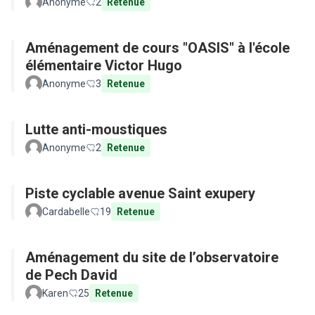
Anonyme
2
Retenue
Aménagement de cours "OASIS" à l'école
élémentaire Victor Hugo
Anonyme
3
Retenue
Lutte anti-moustiques
Anonyme
2
Retenue
Piste cyclable avenue Saint exupery
Cardabelle
19
Retenue
Aménagement du site de l’observatoire
de Pech David
Karen
25
Retenue