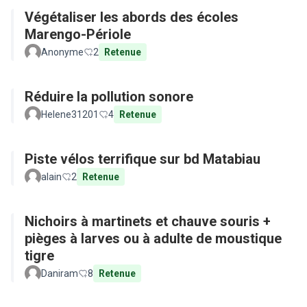
Végétaliser les abords des écoles
Marengo-Périole
Anonyme
2
Retenue
Réduire la pollution sonore
Helene31201
4
Retenue
Piste vélos terrifique sur bd Matabiau
alain
2
Retenue
Nichoirs à martinets et chauve souris +
pièges à larves ou à adulte de moustique
tigre
Daniram
8
Retenue