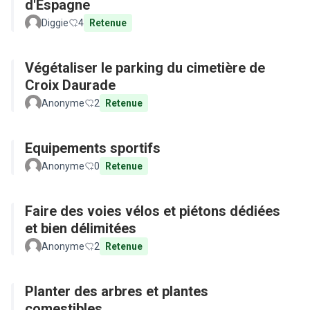
d'Espagne
Diggie
4
Retenue
Végétaliser le parking du cimetière de
Croix Daurade
Anonyme
2
Retenue
Equipements sportifs
Anonyme
0
Retenue
Faire des voies vélos et piétons dédiées
et bien délimitées
Anonyme
2
Retenue
Planter des arbres et plantes
comestibles