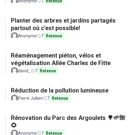
Anonyme
7
Retenue
Planter des arbres et jardins partagés
partout où c'est possible!
Anonyme
7
Retenue
Réaménagement piéton, vélos et
végétalisation Allée Charles de Fitte
david_
7
Retenue
Réduction de la pollution lumineuse
Pierre Jullien
7
Retenue
Rénovation du Parc des Argoulets 🌳🌱🌺
🌻
Anonyme
7
Retenue