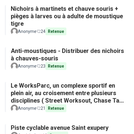
Nichoirs à martinets et chauve souris +
pièges à larves ou à adulte de moustique
tigre
Anonyme
24
Retenue
Anti-moustiques - Distribuer des nichoirs
à chauves-souris
Anonyme
23
Retenue
Le WorksParc, un complexe sportif en
plein air, au croisement entre plusieurs
disciplines ( Street Worksout, Chase Tag,
Parkour)
Anonyme
21
Retenue
Piste cyclable avenue Saint exupery