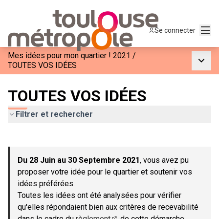
Menu
Se connecter
Mes idées pour mon quartier ! 2021
/
Menu p
TOUTES VOS IDÉES
TOUTES VOS IDÉES
Filtrer et rechercher
Passer la carte
Leaflet
|
©
OpenStreetMap
contributors
L'élément suivant est une carte qui présente les éléments de c
+
Du 28 Juin au 30 Septembre 2021
, vous avez pu
−
proposer votre idée pour le quartier et soutenir vos
idées préférées.
Toutes les idées ont été analysées pour vérifier
qu'elles répondaient bien aux critères de recevabilité
dans le cadre du
règlement
de cette démarche