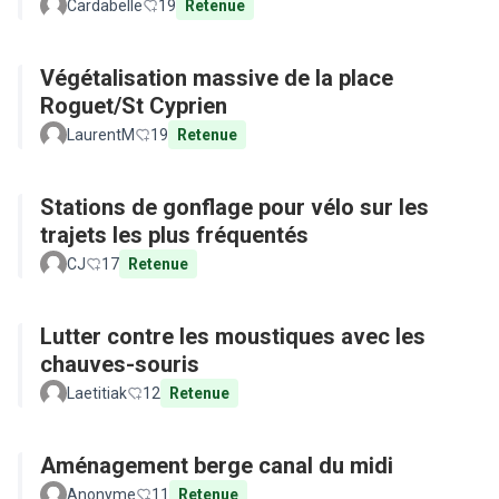
Cardabelle
19
Retenue
Végétalisation massive de la place
Roguet/St Cyprien
LaurentM
19
Retenue
Stations de gonflage pour vélo sur les
trajets les plus fréquentés
CJ
17
Retenue
Lutter contre les moustiques avec les
chauves-souris
Laetitiak
12
Retenue
Aménagement berge canal du midi
Anonyme
11
Retenue