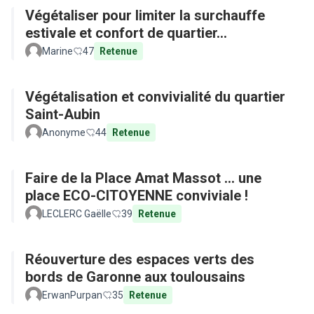
Végétaliser pour limiter la surchauffe
estivale et confort de quartier...
Marine
47
Retenue
Végétalisation et convivialité du quartier
Saint-Aubin
Anonyme
44
Retenue
Faire de la Place Amat Massot ... une
place ECO-CITOYENNE conviviale !
LECLERC Gaëlle
39
Retenue
Réouverture des espaces verts des
bords de Garonne aux toulousains
ErwanPurpan
35
Retenue