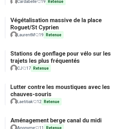
Cardabelle
19
Retenue
Végétalisation massive de la place
Roguet/St Cyprien
LaurentM
19
Retenue
Stations de gonflage pour vélo sur les
trajets les plus fréquentés
CJ
17
Retenue
Lutter contre les moustiques avec les
chauves-souris
Laetitiak
12
Retenue
Aménagement berge canal du midi
Anonyme
11
Retenue