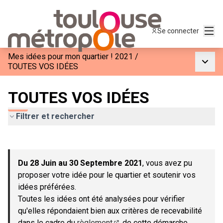
Menu
Se connecter
Mes idées pour mon quartier ! 2021
/
Menu p
TOUTES VOS IDÉES
TOUTES VOS IDÉES
Filtrer et rechercher
Passer la carte
Leaflet
|
©
OpenStreetMap
contributors
L'élément suivant est une carte qui présente les éléments de c
+
Du 28 Juin au 30 Septembre 2021
, vous avez pu
−
proposer votre idée pour le quartier et soutenir vos
idées préférées.
Toutes les idées ont été analysées pour vérifier
qu'elles répondaient bien aux critères de recevabilité
dans le cadre du
règlement
de cette démarche