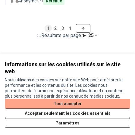
Anonyme
7
Retenue
1
2
3
4
Résultats par page :
25
Voir toutes les propositions retirées
Informations sur les cookies utilisés sur le site
web
Nous utilisons des cookies sur notre site Web pour améliorer la
Conditions d'utilisation
performance et les contenus du site. Les cookies nous
Paramètres des cookies
permettent de fournir une expérience utilisateur et un contenu
Je participe ! sur X
Je participe ! sur Facebook
Je participe ! sur Instagram
plus personnalisés à partir de nos canaux de médias sociaux.
(Lien externe)
(Lien externe)
(Lien externe)
Tout accepter
Accepter seulement les cookies essentiels
Licence Cre
(Lien extern
Paramètres
(Lien externe)
Site réalisé grâce au
logiciel libre Decidim
.
(Lien externe)