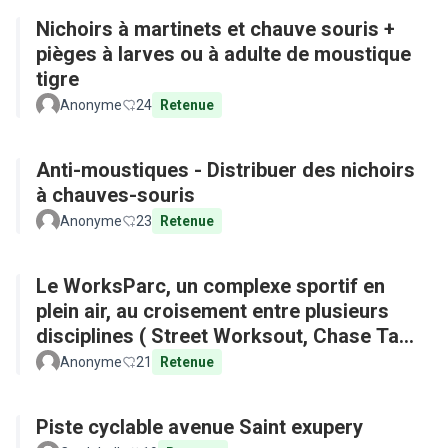
Nichoirs à martinets et chauve souris +
pièges à larves ou à adulte de moustique
tigre
Anonyme
24
Retenue
Anti-moustiques - Distribuer des nichoirs
à chauves-souris
Anonyme
23
Retenue
Le WorksParc, un complexe sportif en
plein air, au croisement entre plusieurs
disciplines ( Street Worksout, Chase Tag,
Parkour)
Anonyme
21
Retenue
Piste cyclable avenue Saint exupery