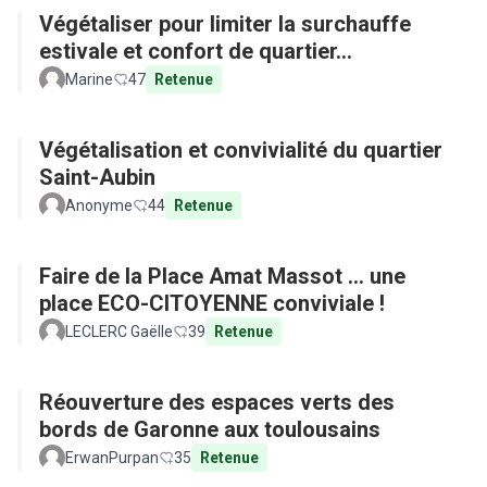
Végétaliser pour limiter la surchauffe
estivale et confort de quartier...
Marine
47
Retenue
Végétalisation et convivialité du quartier
Saint-Aubin
Anonyme
44
Retenue
Faire de la Place Amat Massot ... une
place ECO-CITOYENNE conviviale !
LECLERC Gaëlle
39
Retenue
Réouverture des espaces verts des
bords de Garonne aux toulousains
ErwanPurpan
35
Retenue