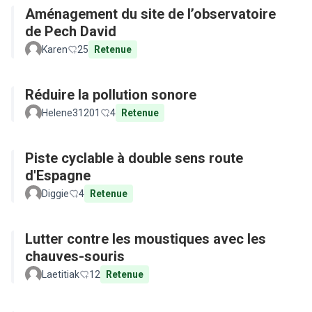
Aménagement du site de l’observatoire
de Pech David
Karen
25
Retenue
Réduire la pollution sonore
Helene31201
4
Retenue
Piste cyclable à double sens route
d'Espagne
Diggie
4
Retenue
Lutter contre les moustiques avec les
chauves-souris
Laetitiak
12
Retenue