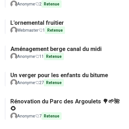
Anonyme
2
Retenue
L'ornemental fruitier
Webmaster
1
Retenue
Aménagement berge canal du midi
Anonyme
11
Retenue
Un verger pour les enfants du bitume
Anonyme
27
Retenue
Rénovation du Parc des Argoulets 🌳🌱🌺
🌻
Anonyme
7
Retenue