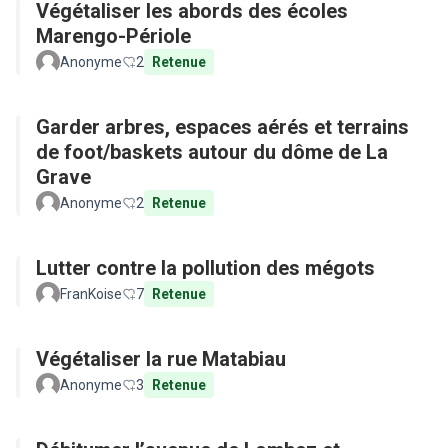
Végétaliser les abords des écoles
Marengo-Périole
Anonyme
2
Retenue
Garder arbres, espaces aérés et terrains
de foot/baskets autour du dôme de La
Grave
Anonyme
2
Retenue
Lutter contre la pollution des mégots
FranKoise
7
Retenue
Végétaliser la rue Matabiau
Anonyme
3
Retenue