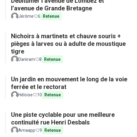
Débitumer l’avenue de Lombez et
l’avenue de Grande Bretagne
Jérôme
6
Retenue
Nichoirs à martinets et chauve souris +
pièges à larves ou à adulte de moustique
tigre
Daniram
8
Retenue
Un jardin en mouvement le long de la voie
ferrée et le rectorat
Héloïse
10
Retenue
Une piste cyclable pour une meilleure
continuité rue Henri Desbals
Amaapp
9
Retenue