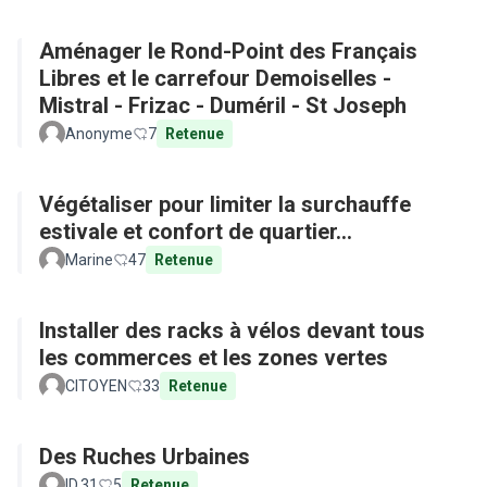
Aménager le Rond-Point des Français
Libres et le carrefour Demoiselles -
Mistral - Frizac - Duméril - St Joseph
Anonyme
7
Retenue
Végétaliser pour limiter la surchauffe
estivale et confort de quartier...
Marine
47
Retenue
Installer des racks à vélos devant tous
les commerces et les zones vertes
CITOYEN
33
Retenue
Des Ruches Urbaines
ID.31
5
Retenue