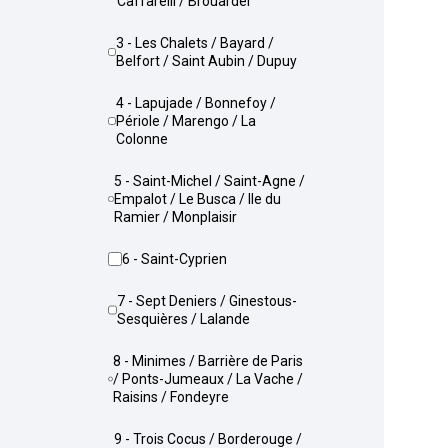
Caffarelli / Brouardel
3 - Les Chalets / Bayard /
Belfort / Saint Aubin / Dupuy
4 - Lapujade / Bonnefoy /
Périole / Marengo / La
Colonne
5 - Saint-Michel / Saint-Agne /
Empalot / Le Busca / Ile du
Ramier / Monplaisir
6 - Saint-Cyprien
7 - Sept Deniers / Ginestous-
Sesquières / Lalande
8 - Minimes / Barrière de Paris
/ Ponts-Jumeaux / La Vache /
Raisins / Fondeyre
9 - Trois Cocus / Borderouge /