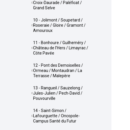
Croix-Daurade / Paléficat /
Grand Selve
10 - Jolimont / Soupetard /
Roseraie / Gloire / Gramont /
Amouroux
11 - Bonhoure / Guilheméry /
Château de l'Hers / Limayrac /
Côte Pavée
12 - Pont des Demoiselles /
Ormeau / Montaudran / La
Terrasse / Malepère
13 - Rangueil / Sauzelong /
Jules-Julien / Pech-David /
Pouvourville
14 - Saint-Simon /
Lafourguette / Oncopole-
Campus Santé du Futur