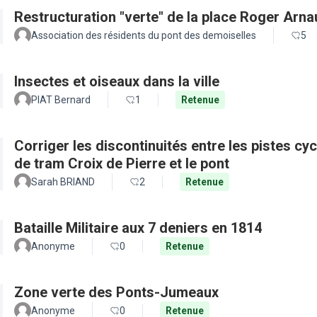
Restructuration "verte" de la place Roger Arn
Association des résidents du pont des demoiselles
5
Insectes et oiseaux dans la ville
PIAT Bernard
1
Retenue
Corriger les discontinuités entre les pistes cy
de tram Croix de Pierre et le pont
Sarah BRIAND
2
Retenue
Bataille Militaire aux 7 deniers en 1814
Anonyme
0
Retenue
Zone verte des Ponts-Jumeaux
Anonyme
0
Retenue