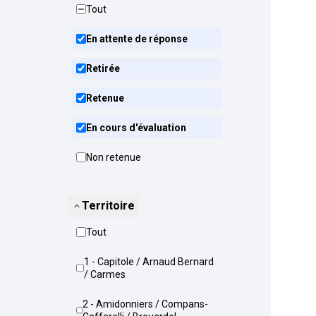
Tout
En attente de réponse
Retirée
Retenue
En cours d'évaluation
Non retenue
Territoire
Tout
1 - Capitole / Arnaud Bernard
/ Carmes
2 - Amidonniers / Compans-