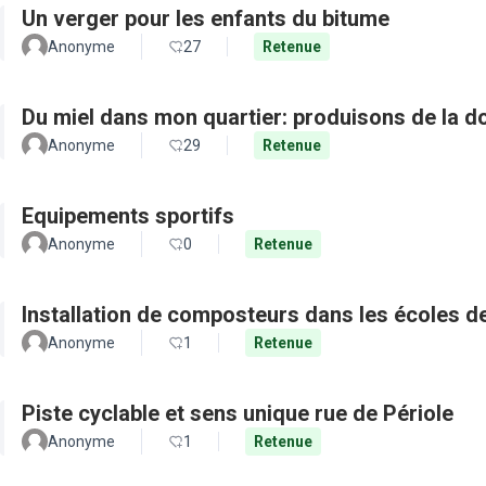
Un verger pour les enfants du bitume
Anonyme
27
Retenue
Du miel dans mon quartier: produisons de la d
Anonyme
29
Retenue
Equipements sportifs
Anonyme
0
Retenue
Installation de composteurs dans les écoles de 
Anonyme
1
Retenue
Piste cyclable et sens unique rue de Périole
Anonyme
1
Retenue