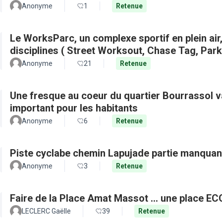
Anonyme
1
Retenue
Le WorksParc, un complexe sportif en plein air
disciplines ( Street Worksout, Chase Tag, Par
Anonyme
21
Retenue
Une fresque au coeur du quartier Bourrassol val
important pour les habitants
Anonyme
6
Retenue
Piste cyclabe chemin Lapujade partie manquan
Anonyme
3
Retenue
Faire de la Place Amat Massot ... une place E
LECLERC Gaëlle
39
Retenue