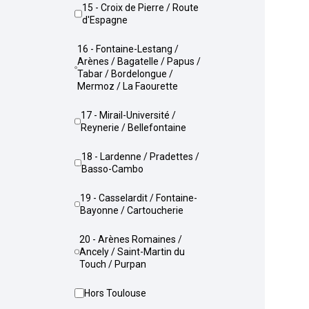
15 - Croix de Pierre / Route
d'Espagne
16 - Fontaine-Lestang /
Arènes / Bagatelle / Papus /
Tabar / Bordelongue /
Mermoz / La Faourette
17 - Mirail-Université /
Reynerie / Bellefontaine
18 - Lardenne / Pradettes /
Basso-Cambo
19 - Casselardit / Fontaine-
Bayonne / Cartoucherie
20 - Arènes Romaines /
Ancely / Saint-Martin du
Touch / Purpan
Hors Toulouse