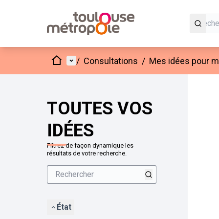
Accueil
Menu principal
/
Consultations
/
Mes idées pour mo
Passer
L'élément
+
−
TOUTES VOS
IDÉES
Filtrez de façon dynamique les
résultats de votre recherche.
État