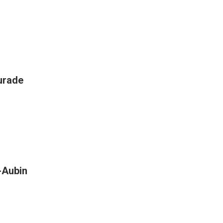
aurade
t-Aubin