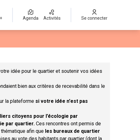
 +
Agenda
Activités
Se connecter
Leaflet
|
©
OpenStreetMap
contributors
mme des points de carte. L'élément peut être utilisé avec un lect
otre idée pour le quartier et soutenir vos idées
ndaient bien aux critères de recevabilité dans le
sur la plateforme
si votre idée n'est pas
liers citoyens pour l’écologie par
ie par quartier.
Ces rencontres ont permis de
r thématique afin que
les bureaux de quartier
ises au vote des habitants par quartier (dont la