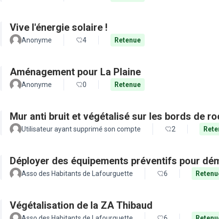
Vive l'énergie solaire !
Anonyme
4
Retenue
Aménagement pour La Plaine
Anonyme
0
Retenue
Mur anti bruit et végétalisé sur les bords de r
Utilisateur ayant supprimé son compte
2
Rete
Déployer des équipements préventifs pour dém
Asso des Habitants de Lafourguette
6
Retenu
Végétalisation de la ZA Thibaud
Asso des Habitants de Lafourguette
6
Retenu