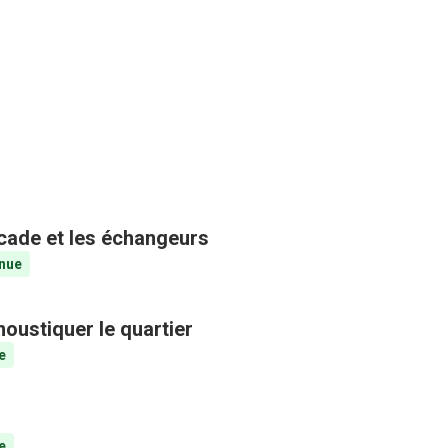
ocade et les échangeurs
nue
oustiquer le quartier
e
e