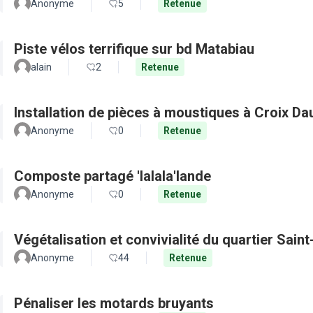
Anonyme
5
Retenue
Piste vélos terrifique sur bd Matabiau
alain
2
Retenue
Installation de pièces à moustiques à Croix D
Anonyme
0
Retenue
Composte partagé 'lalala'lande
Anonyme
0
Retenue
Végétalisation et convivialité du quartier Sain
Anonyme
44
Retenue
Pénaliser les motards bruyants