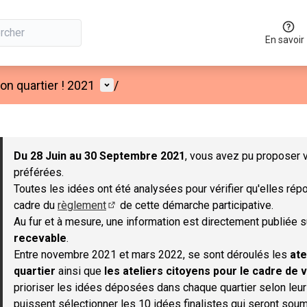
En savoir
Menu utilisateur
n quartier ! 2021
/
 la carte
 suivant est une carte qui présente les éléments de cette page co
Du 28 Juin au 30 Septembre 2021
, vous avez pu proposer v
préférées.
Toutes les idées ont été analysées pour vérifier qu'elles répo
cadre du
règlement
de cette démarche participative.
(S'ouvre dans un nouvel onglet)
Au fur et à mesure, une information est directement publiée 
recevable
.
Entre novembre 2021 et mars 2022, se sont déroulés les
ate
quartier
ainsi que
les ateliers citoyens pour le cadre de v
prioriser les idées déposées dans chaque quartier selon leu
puissent sélectionner les 10 idées finalistes qui seront soum