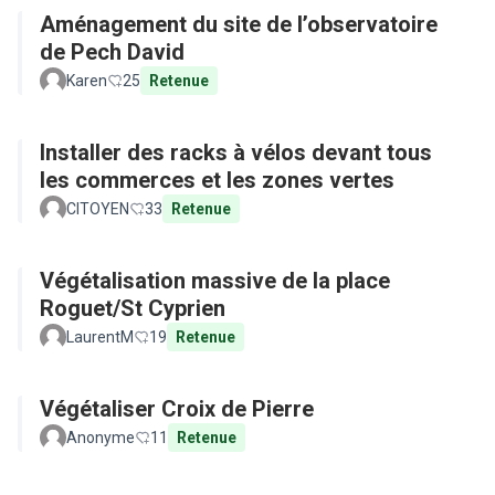
Aménagement du site de l’observatoire
de Pech David
Karen
25
Retenue
Installer des racks à vélos devant tous
les commerces et les zones vertes
CITOYEN
33
Retenue
Végétalisation massive de la place
Roguet/St Cyprien
LaurentM
19
Retenue
Végétaliser Croix de Pierre
Anonyme
11
Retenue