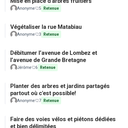
Mise en place d'arbres fruitiers
Anonyme
5
Retenue
Végétaliser la rue Matabiau
Anonyme
3
Retenue
Débitumer l’avenue de Lombez et
l’avenue de Grande Bretagne
Jérôme
6
Retenue
Planter des arbres et jardins partagés
partout où c'est possible!
Anonyme
7
Retenue
Faire des voies vélos et piétons dédiées
et bien délimitées