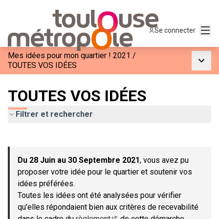
Menu
Se connecter
Mes idées pour mon quartier ! 2021
/
Menu p
TOUTES VOS IDÉES
TOUTES VOS IDÉES
Filtrer et rechercher
Passer la carte
Leaflet
|
©
OpenStreetMap
contributors
L'élément suivant est une carte qui présente les éléments de c
+
Du 28 Juin au 30 Septembre 2021
, vous avez pu
−
proposer votre idée pour le quartier et soutenir vos
idées préférées.
Toutes les idées ont été analysées pour vérifier
qu'elles répondaient bien aux critères de recevabilité
dans le cadre du
règlement
de cette démarche