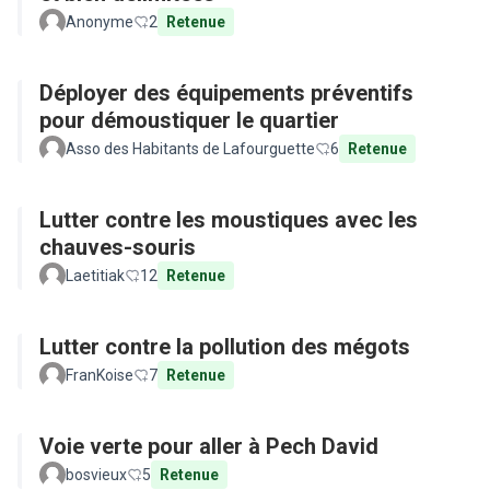
Anonyme
2
Retenue
Déployer des équipements préventifs
pour démoustiquer le quartier
Asso des Habitants de Lafourguette
6
Retenue
Lutter contre les moustiques avec les
chauves-souris
Laetitiak
12
Retenue
Lutter contre la pollution des mégots
FranKoise
7
Retenue
Voie verte pour aller à Pech David
bosvieux
5
Retenue