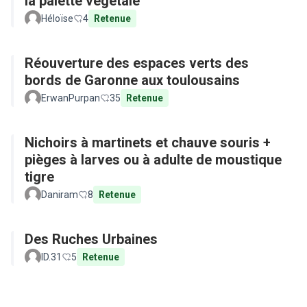
la palette végétale
Héloïse
4
Retenue
Réouverture des espaces verts des
bords de Garonne aux toulousains
ErwanPurpan
35
Retenue
Nichoirs à martinets et chauve souris +
pièges à larves ou à adulte de moustique
tigre
Daniram
8
Retenue
Des Ruches Urbaines
ID.31
5
Retenue