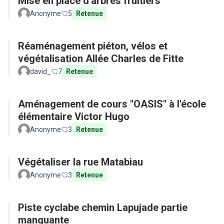
Mise en place d'arbres fruitiers
Anonyme
5
Retenue
Réaménagement piéton, vélos et
végétalisation Allée Charles de Fitte
david_
7
Retenue
Aménagement de cours "OASIS" à l'école
élémentaire Victor Hugo
Anonyme
3
Retenue
Végétaliser la rue Matabiau
Anonyme
3
Retenue
Piste cyclabe chemin Lapujade partie
manquante