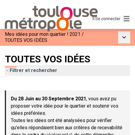
Menu
Se connecter
Mes idées pour mon quartier ! 2021
/
Menu p
TOUTES VOS IDÉES
TOUTES VOS IDÉES
Filtrer et rechercher
Passer la carte
Leaflet
|
©
OpenStreetMap
contributors
L'élément suivant est une carte qui présente les éléments de c
+
Du 28 Juin au 30 Septembre 2021
, vous avez pu
−
proposer votre idée pour le quartier et soutenir vos
idées préférées.
Toutes les idées ont été analysées pour vérifier
qu'elles répondaient bien aux critères de recevabilité
dans le cadre du
règlement
de cette démarche