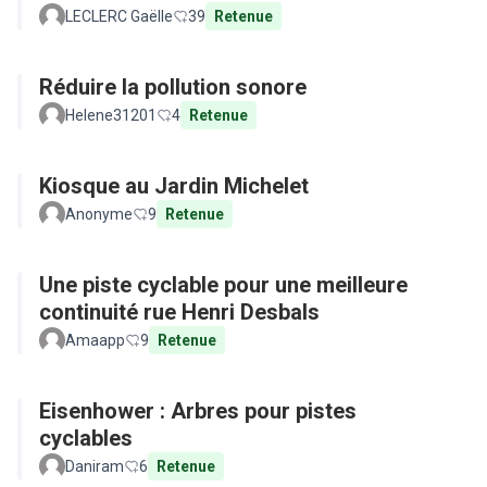
LECLERC Gaëlle
39
Retenue
Réduire la pollution sonore
Helene31201
4
Retenue
Kiosque au Jardin Michelet
Anonyme
9
Retenue
Une piste cyclable pour une meilleure
continuité rue Henri Desbals
Amaapp
9
Retenue
Eisenhower : Arbres pour pistes
cyclables
Daniram
6
Retenue