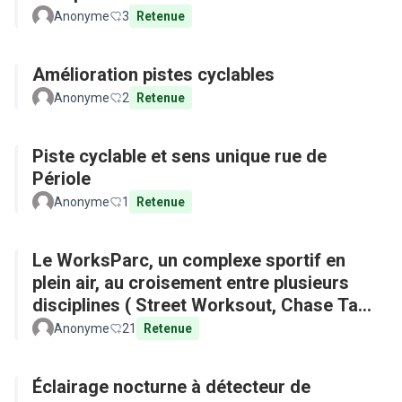
Anonyme
3
Retenue
Amélioration pistes cyclables
Anonyme
2
Retenue
Piste cyclable et sens unique rue de
Périole
Anonyme
1
Retenue
Le WorksParc, un complexe sportif en
plein air, au croisement entre plusieurs
disciplines ( Street Worksout, Chase Tag,
Parkour)
Anonyme
21
Retenue
Éclairage nocturne à détecteur de