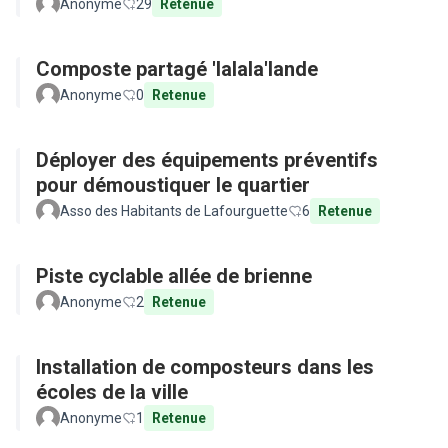
Anonyme
29
Retenue
Composte partagé 'lalala'lande
Anonyme
0
Retenue
Déployer des équipements préventifs
pour démoustiquer le quartier
Asso des Habitants de Lafourguette
6
Retenue
Piste cyclable allée de brienne
Anonyme
2
Retenue
Installation de composteurs dans les
écoles de la ville
Anonyme
1
Retenue