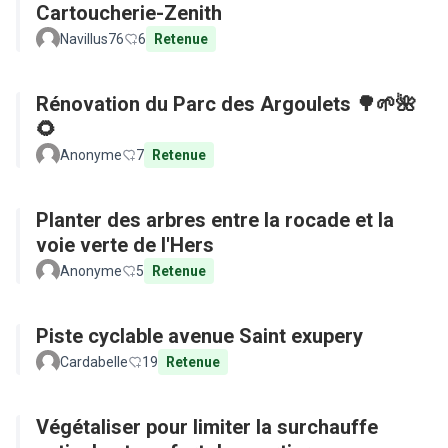
Cartoucherie-Zenith
Navillus76
6
Retenue
Rénovation du Parc des Argoulets 🌳🌱🌺
🌻
Anonyme
7
Retenue
Planter des arbres entre la rocade et la
voie verte de l'Hers
Anonyme
5
Retenue
Piste cyclable avenue Saint exupery
Cardabelle
19
Retenue
Végétaliser pour limiter la surchauffe