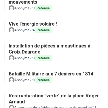
mouvements
Anonyme
3
Retenue
Vive l'énergie solaire !
Anonyme
4
Retenue
Installation de pièces à moustiques à
Croix Daurade
Anonyme
0
Retenue
Bataille Militaire aux 7 deniers en 1814
Anonyme
0
Retenue
Restructuration "verte" de la place Roger
Arnaud
Association des résidents du pont des demoiselles
5