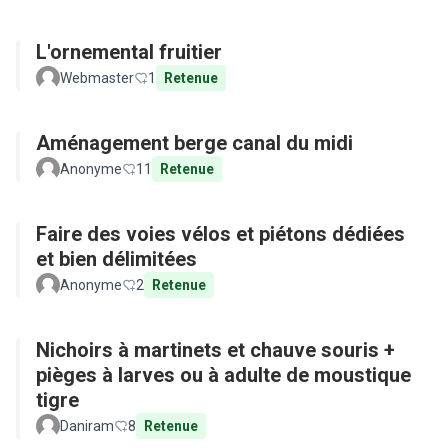
L'ornemental fruitier
Webmaster
1
Retenue
Aménagement berge canal du midi
Anonyme
11
Retenue
Faire des voies vélos et piétons dédiées
et bien délimitées
Anonyme
2
Retenue
Nichoirs à martinets et chauve souris +
pièges à larves ou à adulte de moustique
tigre
Daniram
8
Retenue