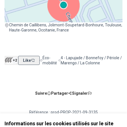
(Lien externe)
Chemin de Caillibens, Jolimont-Soupetard-Bonhoure, Toulouse,
Haute-Garonne, Occitanie, France
Éco-
4 - Lapujade / Bonnefoy / Périole /
+2
Like
Filtrer les résultats de la catégorie : Éco-mobilité
Filtrer les résultats pour le secteur : 
mobilité
Marengo / La Colonne
Suivre
Partager
Signaler
Référence : prod-PROP-2021-09-3135
Numéro de version 2
(sur 2)
voir les autres versions
Vérifiez l'empreinte numérique
Informations sur les cookies utilisés sur le site