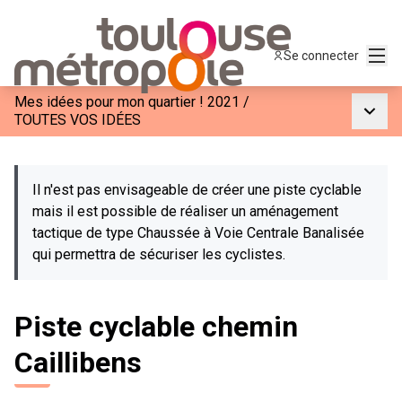
Menu
Se connecter
Mes idées pour mon quartier ! 2021
/
Menu p
TOUTES VOS IDÉES
Il n'est pas envisageable de créer une piste cyclable
mais il est possible de réaliser un aménagement
tactique de type Chaussée à Voie Centrale Banalisée
qui permettra de sécuriser les cyclistes.
Piste cyclable chemin
Caillibens