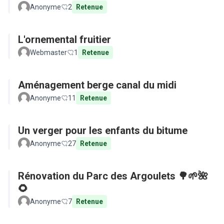
Anonyme
2
Retenue
L'ornemental fruitier
Webmaster
1
Retenue
Aménagement berge canal du midi
Anonyme
11
Retenue
Un verger pour les enfants du bitume
Anonyme
27
Retenue
Rénovation du Parc des Argoulets 🌳🌱🌺
🌻
Anonyme
7
Retenue