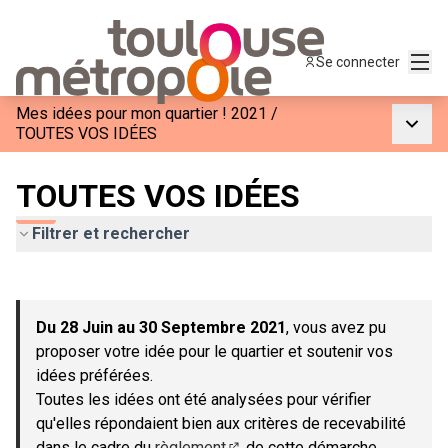
Menu
Se connecter
Mes idées pour mon quartier ! 2021
/
Menu p
TOUTES VOS IDÉES
TOUTES VOS IDÉES
Filtrer et rechercher
Passer la carte
Leaflet
|
©
OpenStreetMap
contributors
L'élément suivant est une carte qui présente les éléments de c
+
Du 28 Juin au 30 Septembre 2021
, vous avez pu
−
proposer votre idée pour le quartier et soutenir vos
idées préférées.
Toutes les idées ont été analysées pour vérifier
qu'elles répondaient bien aux critères de recevabilité
dans le cadre du
règlement
de cette démarche