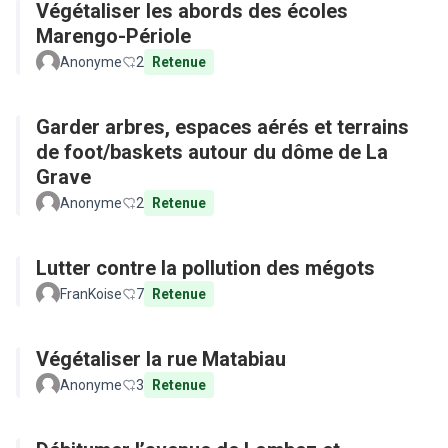
Végétaliser les abords des écoles
Marengo-Périole
Anonyme
2
Retenue
Garder arbres, espaces aérés et terrains
de foot/baskets autour du dôme de La
Grave
Anonyme
2
Retenue
Lutter contre la pollution des mégots
FranKoise
7
Retenue
Végétaliser la rue Matabiau
Anonyme
3
Retenue