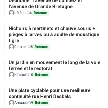
Débitumer l’avenue de Lombez et
l’avenue de Grande Bretagne
Jérôme
6
Retenue
Nichoirs à martinets et chauve souris +
pièges à larves ou à adulte de moustique
tigre
Daniram
8
Retenue
Un jardin en mouvement le long de la voie
ferrée et le rectorat
Héloïse
10
Retenue
Une piste cyclable pour une meilleure
continuité rue Henri Desbals
Amaapp
9
Retenue