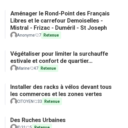
Aménager le Rond-Point des Français
Libres et le carrefour Demoiselles -
Mistral - Frizac - Duméril - St Joseph
Anonyme
7
Retenue
Végétaliser pour limiter la surchauffe
estivale et confort de quartier...
Marine
47
Retenue
Installer des racks à vélos devant tous
les commerces et les zones vertes
CITOYEN
33
Retenue
Des Ruches Urbaines
ID.31
5
Retenue