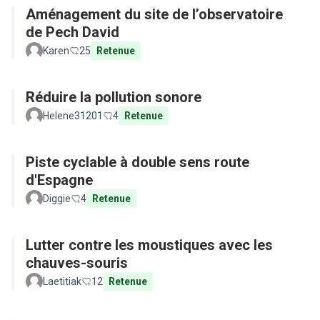
Aménagement du site de l’observatoire
de Pech David
Karen
25
Retenue
Réduire la pollution sonore
Helene31201
4
Retenue
Piste cyclable à double sens route
d'Espagne
Diggie
4
Retenue
Lutter contre les moustiques avec les
chauves-souris
Laetitiak
12
Retenue