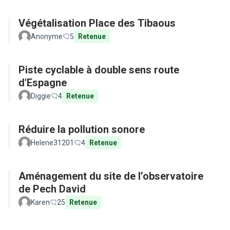
Végétalisation Place des Tibaous
Anonyme
5
Retenue
Piste cyclable à double sens route
d'Espagne
Diggie
4
Retenue
Réduire la pollution sonore
Helene31201
4
Retenue
Aménagement du site de l’observatoire
de Pech David
Karen
25
Retenue