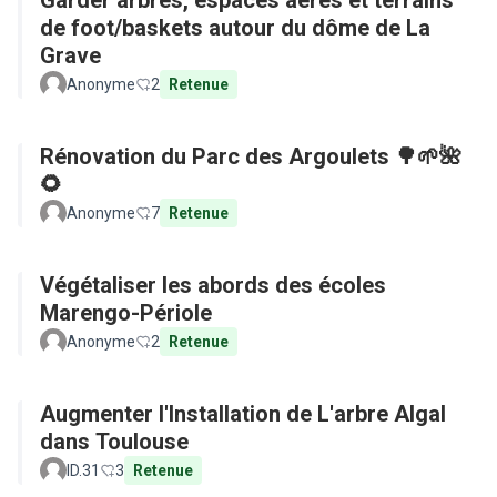
Garder arbres, espaces aérés et terrains
de foot/baskets autour du dôme de La
Grave
Anonyme
2
Retenue
Rénovation du Parc des Argoulets 🌳🌱🌺
🌻
Anonyme
7
Retenue
Végétaliser les abords des écoles
Marengo-Périole
Anonyme
2
Retenue
Augmenter l'Installation de L'arbre Algal
dans Toulouse
ID.31
3
Retenue