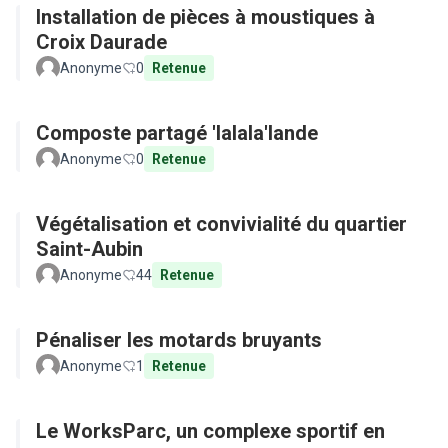
Installation de pièces à moustiques à
Croix Daurade
Anonyme
0
Retenue
Composte partagé 'lalala'lande
Anonyme
0
Retenue
Végétalisation et convivialité du quartier
Saint-Aubin
Anonyme
44
Retenue
Pénaliser les motards bruyants
Anonyme
1
Retenue
Le WorksParc, un complexe sportif en