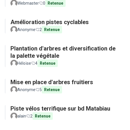
Webmaster
0
Retenue
Amélioration pistes cyclables
Anonyme
2
Retenue
Plantation d'arbres et diversification de
la palette végétale
Héloïse
4
Retenue
Mise en place d'arbres fruitiers
Anonyme
5
Retenue
Piste vélos terrifique sur bd Matabiau
alain
2
Retenue