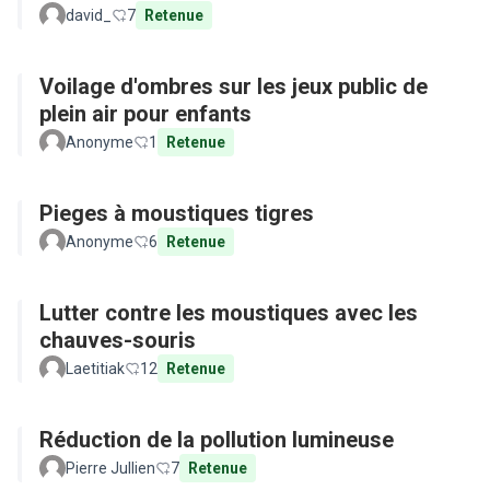
david_
7
Retenue
Voilage d'ombres sur les jeux public de
plein air pour enfants
Anonyme
1
Retenue
Pieges à moustiques tigres
Anonyme
6
Retenue
Lutter contre les moustiques avec les
chauves-souris
Laetitiak
12
Retenue
Réduction de la pollution lumineuse
Pierre Jullien
7
Retenue