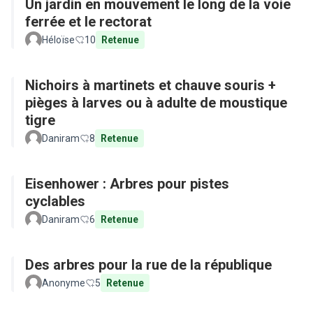
Un jardin en mouvement le long de la voie
ferrée et le rectorat
Héloïse
10
Retenue
Nichoirs à martinets et chauve souris +
pièges à larves ou à adulte de moustique
tigre
Daniram
8
Retenue
Eisenhower : Arbres pour pistes
cyclables
Daniram
6
Retenue
Des arbres pour la rue de la république
Anonyme
5
Retenue