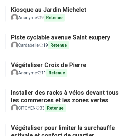
Kiosque au Jardin Michelet
Anonyme
9
Retenue
Piste cyclable avenue Saint exupery
Cardabelle
19
Retenue
Végétaliser Croix de Pierre
Anonyme
11
Retenue
Installer des racks à vélos devant tous
les commerces et les zones vertes
CITOYEN
33
Retenue
Végétaliser pour limiter la surchauffe
estivale et confort de quartier...