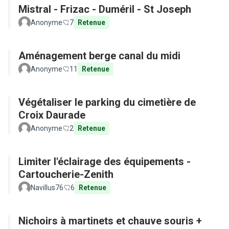
Mistral - Frizac - Duméril - St Joseph
Anonyme
7
Retenue
Aménagement berge canal du midi
Anonyme
11
Retenue
Végétaliser le parking du cimetière de
Croix Daurade
Anonyme
2
Retenue
Limiter l'éclairage des équipements -
Cartoucherie-Zenith
Navillus76
6
Retenue
Nichoirs à martinets et chauve souris +