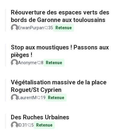
Réouverture des espaces verts des
bords de Garonne aux toulousains
ErwanPurpan
35
Retenue
Stop aux moustiques ! Passons aux
pièges !
Anonyme
8
Retenue
Végétalisation massive de la place
Roguet/St Cyprien
LaurentM
19
Retenue
Des Ruches Urbaines
ID.31
5
Retenue