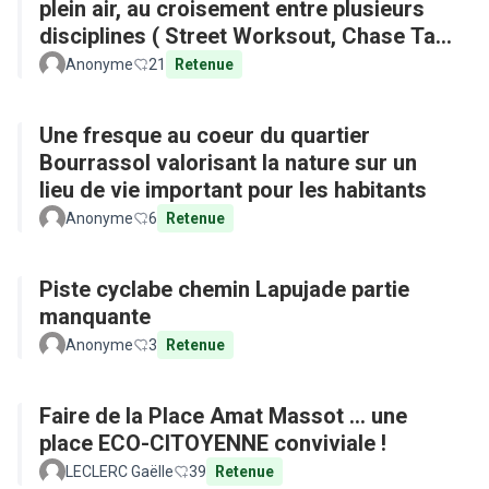
plein air, au croisement entre plusieurs
disciplines ( Street Worksout, Chase Tag,
Parkour)
Anonyme
21
Retenue
Une fresque au coeur du quartier
Bourrassol valorisant la nature sur un
lieu de vie important pour les habitants
Anonyme
6
Retenue
Piste cyclabe chemin Lapujade partie
manquante
Anonyme
3
Retenue
Faire de la Place Amat Massot ... une
place ECO-CITOYENNE conviviale !
LECLERC Gaëlle
39
Retenue