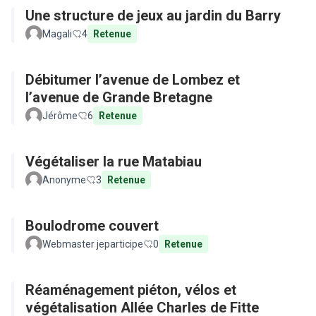
Une structure de jeux au jardin du Barry
Magali
4
Retenue
Débitumer l’avenue de Lombez et
l’avenue de Grande Bretagne
Jérôme
6
Retenue
Végétaliser la rue Matabiau
Anonyme
3
Retenue
Boulodrome couvert
Webmaster jeparticipe
0
Retenue
Réaménagement piéton, vélos et
végétalisation Allée Charles de Fitte