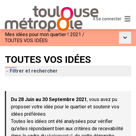
Menu
Se connecter
Mes idées pour mon quartier ! 2021
/
Menu p
TOUTES VOS IDÉES
TOUTES VOS IDÉES
Filtrer et rechercher
Passer la carte
Leaflet
|
©
OpenStreetMap
contributors
L'élément suivant est une carte qui présente les éléments de c
+
Du 28 Juin au 30 Septembre 2021
, vous avez pu
−
proposer votre idée pour le quartier et soutenir vos
idées préférées.
Toutes les idées ont été analysées pour vérifier
qu'elles répondaient bien aux critères de recevabilité
dans le cadre du
règlement
de cette démarche