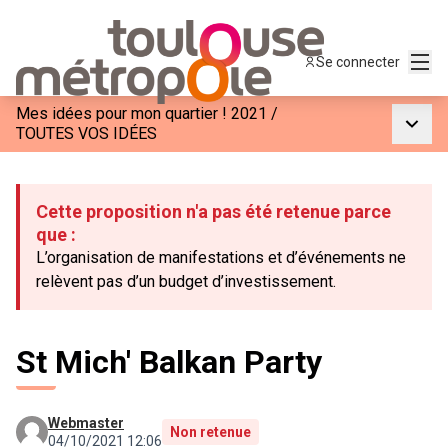
Menu
Se connecter
Mes idées pour mon quartier ! 2021
/
Menu p
TOUTES VOS IDÉES
Cette proposition n'a pas été retenue parce
que :
L’organisation de manifestations et d’événements ne
relèvent pas d’un budget d’investissement.
St Mich' Balkan Party
Webmaster
Non retenue
04/10/2021 12:06