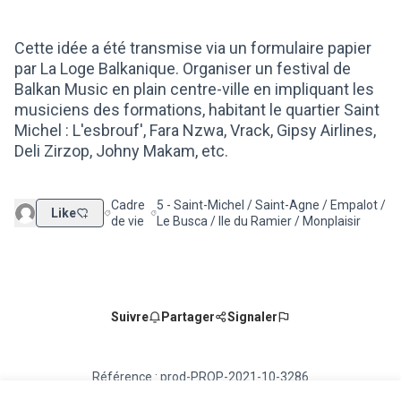
Cette idée a été transmise via un formulaire papier
par La Loge Balkanique. Organiser un festival de
Balkan Music en plain centre-ville en impliquant les
musiciens des formations, habitant le quartier Saint
Michel : L'esbrouf', Fara Nzwa, Vrack, Gipsy Airlines,
Deli Zirzop, Johny Makam, etc.
Cadre
5 - Saint-Michel / Saint-Agne / Empalot /
Like
Filtrer les résultats de la catégorie : Cadre de vie
Filtrer les résultats pour le secteur : 5 - Sai
de vie
Le Busca / Ile du Ramier / Monplaisir
Suivre
Partager
Signaler
Référence : prod-PROP-2021-10-3286
Numéro de version 2
(sur 2)
voir les autres versions