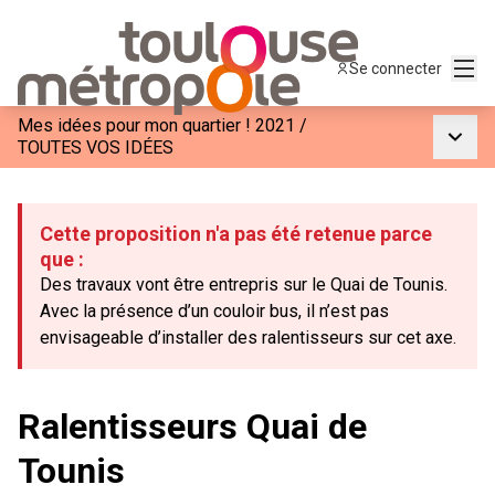
Menu
Se connecter
Mes idées pour mon quartier ! 2021
/
Menu p
TOUTES VOS IDÉES
Cette proposition n'a pas été retenue parce
que :
Des travaux vont être entrepris sur le Quai de Tounis.
Avec la présence d’un couloir bus, il n’est pas
envisageable d’installer des ralentisseurs sur cet axe.
Ralentisseurs Quai de
Tounis