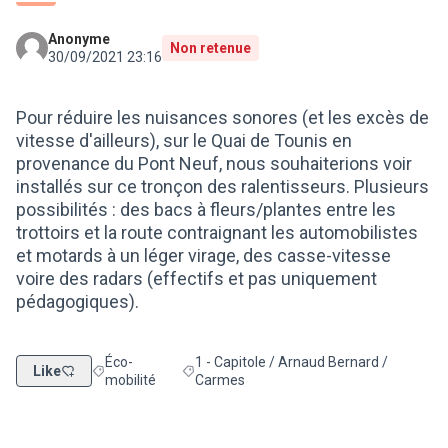
Anonyme
Non retenue
30/09/2021 23:16
Pour réduire les nuisances sonores (et les excès de
vitesse d'ailleurs), sur le Quai de Tounis en
provenance du Pont Neuf, nous souhaiterions voir
installés sur ce tronçon des ralentisseurs. Plusieurs
possibilités : des bacs à fleurs/plantes entre les
trottoirs et la route contraignant les automobilistes
et motards à un léger virage, des casse-vitesse
voire des radars (effectifs et pas uniquement
pédagogiques).
Éco-
1 - Capitole / Arnaud Bernard /
Like
Filtrer les résultats de la catégorie : Éco-mobilité
Filtrer les résultats pour le secteur : 1 - 
mobilité
Carmes