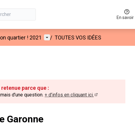
En savoir
Menu utilisateur
n quartier ! 2021
/
TOUTES VOS IDÉES
é retenue parce que :
e mais d’une question.
+ d’infos en cliquant ici.
(Lien externe)
e Garonne