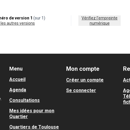
éro de version 1
(sur 1)
Vérifiez l'empreinte
ir les autres versions
numérique
Mon compte
Re
Menu
Accueil
Créer un compte
Act
Agenda
Se connecter
Ag
Té
.
Consultations
fic
Mes idées pour mon
Quartier
Quartiers de Toulouse