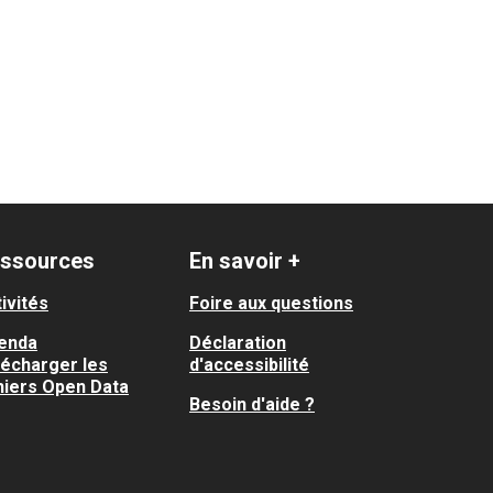
ssources
En savoir +
ivités
Foire aux questions
enda
Déclaration
lécharger les
d'accessibilité
hiers Open Data
Besoin d'aide ?