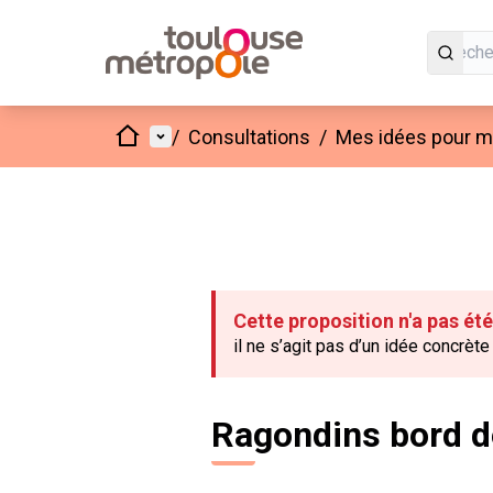
Accueil
Menu principal
/
Consultations
/
Mes idées pour mo
Cette proposition n'a pas ét
il ne s’agit pas d’un idée concrèt
Ragondins bord d