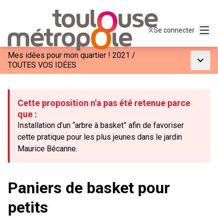
Menu
Se connecter
Mes idées pour mon quartier ! 2021
/
Menu p
TOUTES VOS IDÉES
Cette proposition n'a pas été retenue parce
que :
Installation d’un “arbre à basket” afin de favoriser
cette pratique pour les plus jeunes dans le jardin
Maurice Bécanne.
Paniers de basket pour
petits