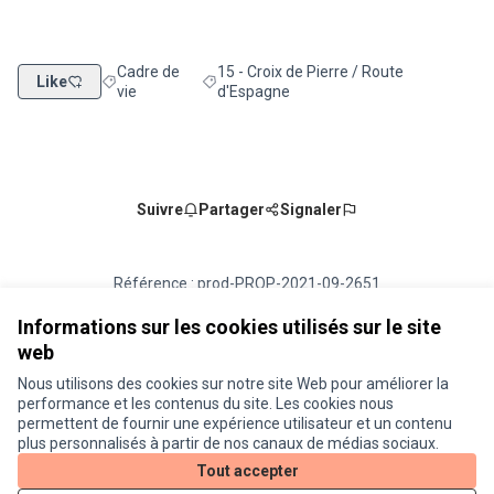
Cadre de
15 - Croix de Pierre / Route
Like
Filtrer les résultats de la catégorie : Cadre de vie
Filtrer les résultats pour le secteur : 15 - 
vie
d'Espagne
Suivre
Partager
Signaler
Référence : prod-PROP-2021-09-2651
Numéro de version 3
(sur 3)
voir les autres versions
Vérifiez l'empreinte numérique
Informations sur les cookies utilisés sur le site
web
Nous utilisons des cookies sur notre site Web pour améliorer la
Conditions d'utilisation
performance et les contenus du site. Les cookies nous
Paramètres des cookies
permettent de fournir une expérience utilisateur et un contenu
Je participe ! sur X
Je participe ! sur Facebook
Je participe ! sur Instagram
plus personnalisés à partir de nos canaux de médias sociaux.
(Lien externe)
(Lien externe)
(Lien externe)
Tout accepter