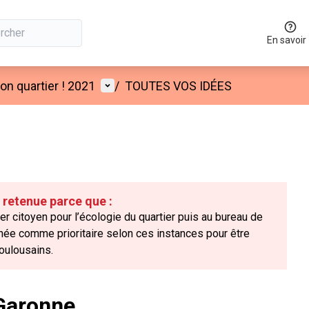
En savoir
Menu utilisateur
n quartier ! 2021
/
TOUTES VOS IDÉES
é retenue parce que :
ier citoyen pour l’écologie du quartier puis au bureau de
onnée comme prioritaire selon ces instances pour être
oulousains.
Garonne