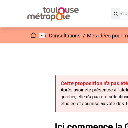
Accueil
Menu principal
/
Consultations
/
Mes idées pour mo
Cette proposition n'a pas ét
Après avoir été présentée à l’atel
quartier, elle n’a pas été sélecti
étudiée et soumise au vote des T
Ici commence la 