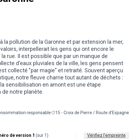
à la pollution de la Garonne et par extension la mer,
aloirs, interpellerait les gens qui ont encore le
 la rue. Il est possible que par un manque de
cte d'eaux pluviales de la ville, les gens pensent
 est collecté "par magie" et retraité. Souvent aperçu
ntique, notre fleuve charrie tout autant de déchets :
la sensibilisation en amont est une étape
 de notre planète.
nsommation responsable
15 - Croix de Pierre / Route d'Espagne
rer les résultats de la catégorie : Consommation responsable
Filtrer les résultats pour le secteur : 15 - Cro
éro de version 1
(sur 1)
Vérifiez l'empreinte