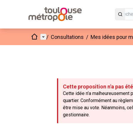
Accueil
Menu principal
/
Consultations
/
Mes idées pour mo
Cette proposition n'a pas ét
Cette idée n’a malheureusement pa
quartier. Conformément au règleme
être mise au vote. Néanmoins, cell
gestionnaire.