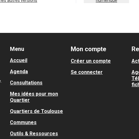
ir les autres versions
numérique
Mon compte
Re
Menu
Accueil
Créer un compte
Act
Agenda
Se connecter
Ag
Té
.
Consultations
fic
Mes idées pour mon
Quartier
Quartiers de Toulouse
Communes
Outils & Ressources