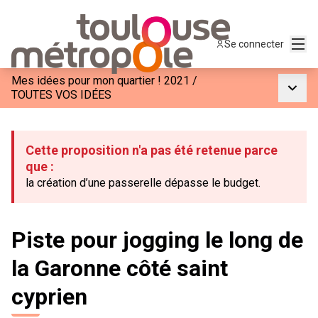
Menu
Se connecter
Mes idées pour mon quartier ! 2021
/
Menu p
TOUTES VOS IDÉES
Cette proposition n'a pas été retenue parce
que :
la création d’une passerelle dépasse le budget.
Piste pour jogging le long de
la Garonne côté saint
cyprien