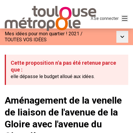
Menu
Se connecter
Mes idées pour mon quartier ! 2021
/
Menu p
TOUTES VOS IDÉES
Cette proposition n'a pas été retenue parce
que :
elle dépasse le budget alloué aux idées.
Aménagement de la venelle
de liaison de l'avenue de la
Gloire avec l'avenue du