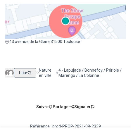
(Lien externe)
43 avenue de la Gloire 31500 Toulouse
Nature
4 - Lapujade / Bonnefoy / Périole /
Like
Filtrer les résultats de la catégorie : Nature en ville
Filtrer les résultats pour le secteur : 4 
en ville
Marengo / La Colonne
Suivre
Partager
Signaler
Référence : prod-PROP-2021-09-2339