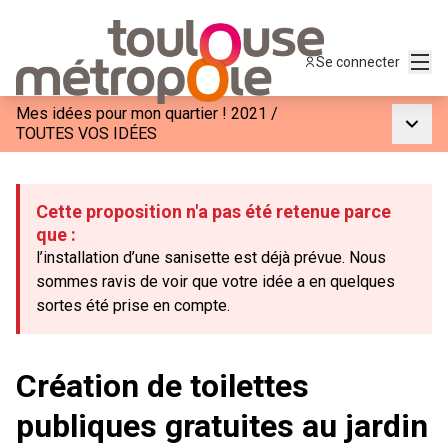
Menu
Se connecter
Mes idées pour mon quartier ! 2021
/
Menu p
TOUTES VOS IDÉES
Cette proposition n'a pas été retenue parce
que :
l’installation d’une sanisette est déjà prévue. Nous
sommes ravis de voir que votre idée a en quelques
sortes été prise en compte.
Création de toilettes
publiques gratuites au jardin