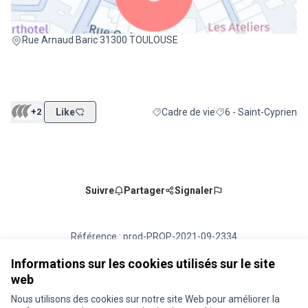
(Lien externe)
Rue Arnaud Baric 31300 TOULOUSE
+2
Like
Cadre de vie
6 - Saint-Cyprien
Filtrer les résultats de la catégorie :
Filtrer les résultats p
Suivre
Partager
Signaler
Référence : prod-PROP-2021-09-2334
Numéro de version 1
(sur 1)
voir les autres versions
Vérifiez l'empreinte numérique
Informations sur les cookies utilisés sur le site
web
Nous utilisons des cookies sur notre site Web pour améliorer la
Conditions d'utilisation