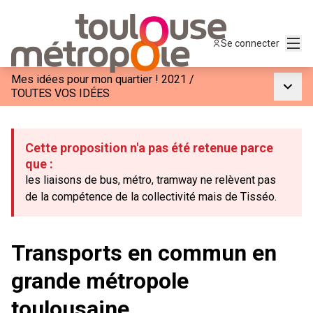
Menu
Se connecter
Mes idées pour mon quartier ! 2021
/
Menu p
TOUTES VOS IDÉES
Cette proposition n'a pas été retenue parce
que :
les liaisons de bus, métro, tramway ne relèvent pas
de la compétence de la collectivité mais de Tisséo.
Transports en commun en
grande métropole
toulousaine