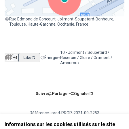
(Lien externe)
Rue Edmond de Goncourt, Jolimont-Soupetard-Bonhoure,
Toulouse, Haute-Garonne, Occitanie, France
10 - Jolimont / Soupetard /
+4
Like
Énergie
Roseraie / Gloire / Gramont /
Filtrer les résultats de la catégorie : Énergie
Filtrer les résultats pour le secteur : 
Amouroux
Suivre
Partager
Signaler
Référence : prod-PROP-2021-09-2253
Numéro de version 1
(sur 1)
voir les autres versions
Vérifiez l'empreinte numérique
Informations sur les cookies utilisés sur le site