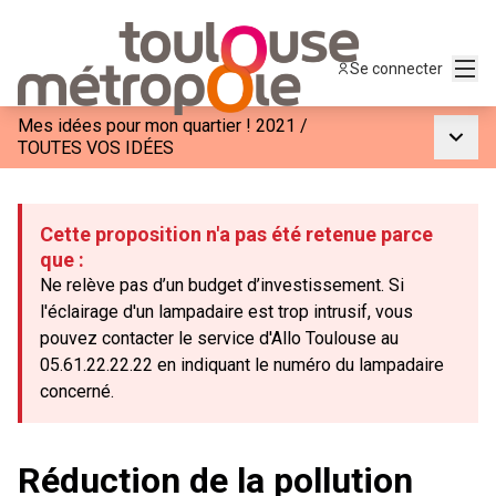
Menu
Se connecter
Mes idées pour mon quartier ! 2021
/
Menu p
TOUTES VOS IDÉES
Cette proposition n'a pas été retenue parce
que :
Ne relève pas d’un budget d’investissement. Si
l'éclairage d'un lampadaire est trop intrusif, vous
pouvez contacter le service d'Allo Toulouse au
05.61.22.22.22 en indiquant le numéro du lampadaire
concerné.
Réduction de la pollution