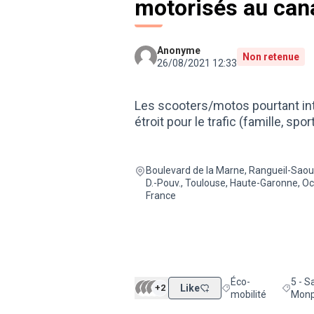
motorisés au cana
Anonyme
Non retenue
26/08/2021 12:33
Les scooters/motos pourtant inte
étroit pour le trafic (famille, sport
Boulevard de la Marne, Rangueil-Sao
D.-Pouv., Toulouse, Haute-Garonne, Oc
France
Éco-
5 - S
+2
Like
Filtrer les résultats d
Filtrer
mobilité
Monpl