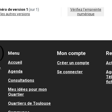
éro de version 1
(sur 1)
Vérifiez l'empreinte
ir les autres versions
numérique
Mon compte
Re
Menu
Accueil
Créer un compte
Act
.
Agenda
Se connecter
Ag
Té
Consultations
fic
Mes idées pour mon
Quartier
Quartiers de Toulouse