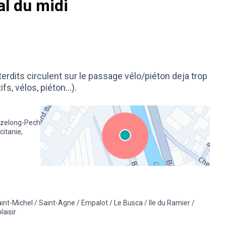
l du midi
rdits circulent sur le passage vélo/piéton deja trop
ifs, vélos, piéton...).
uzelong-Pech
citanie,
(Lien externe)
aint-Michel / Saint-Agne / Empalot / Le Busca / Ile du Ramier /
e la catégorie : Éco-mobilité
 les résultats pour le secteur : 5 - Saint-Michel / Saint-Agne / Empalot / L
aisir