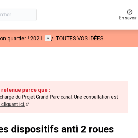
En savoir
Menu utilisateur
n quartier ! 2021
/
TOUTES VOS IDÉES
é retenue parce que :
 charge du Projet Grand Parc canal. Une consultation est
cliquant ici.
(Lien externe)
es dispositifs anti 2 roues