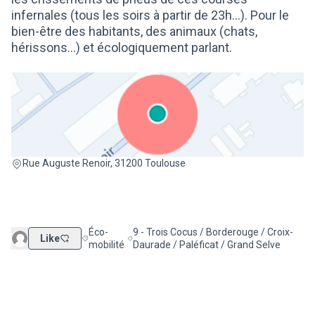
infernales (tous les soirs à partir de 23h...). Pour le
bien-être des habitants, des animaux (chats,
hérissons...) et écologiquement parlant.
(Lien externe)
Rue Auguste Renoir, 31200 Toulouse
Éco-
9 - Trois Cocus / Borderouge / Croix-
Like
Filtrer les résultats de la catégorie : Éco-mobilité
Filtrer les résultats pour le secteur : 9 - 
mobilité
Daurade / Paléficat / Grand Selve