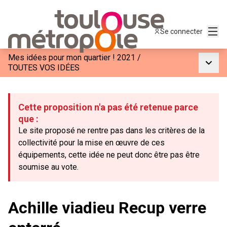
Menu
Se connecter
Mes idées pour mon quartier ! 2021
/
Menu p
TOUTES VOS IDÉES
Cette proposition n'a pas été retenue parce
que :
Le site proposé ne rentre pas dans les critères de la
collectivité pour la mise en œuvre de ces
équipements, cette idée ne peut donc être pas être
soumise au vote.
Achille viadieu Recup verre