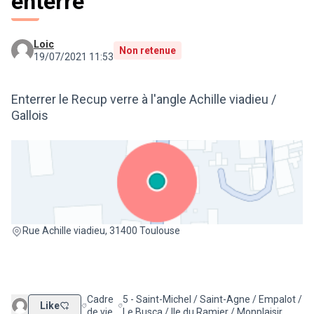
enterré
Loic
Non retenue
19/07/2021 11:53
Enterrer le Recup verre à l'angle Achille viadieu /
Gallois
(Lien externe)
Rue Achille viadieu, 31400 Toulouse
Cadre
5 - Saint-Michel / Saint-Agne / Empalot /
Like
Filtrer les résultats de la catégorie : Cadre de vie
Filtrer les résultats pour le secteur : 5 - Sai
de vie
Le Busca / Ile du Ramier / Monplaisir