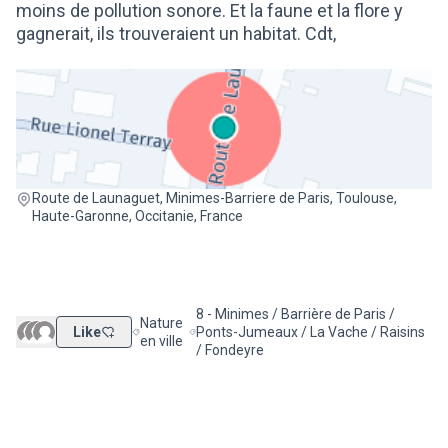
moins de pollution sonore. Et la faune et la flore y
gagnerait, ils trouveraient un habitat. Cdt,
(Lien externe)
Route de Launaguet, Minimes-Barriere de Paris, Toulouse,
Haute-Garonne, Occitanie, France
8 - Minimes / Barrière de Paris /
Nature
Like
Ponts-Jumeaux / La Vache / Raisins
Filtrer les résultats de la catégorie : Nature en ville
Filtrer les résultats pour le secteur : 8 
en ville
/ Fondeyre