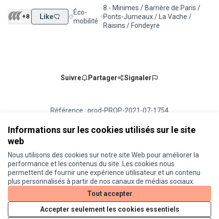
8 - Minimes / Barrière de Paris /
Éco-
+8
Like
Ponts-Jumeaux / La Vache /
Filtrer les résultats de la catégorie : Éco-mobilité
Filtrer les résultats pour le secteur : 
mobilité
Raisins / Fondeyre
Suivre
Partager
Signaler
Référence : prod-PROP-2021-07-1754
Numéro de version 1
(sur 1)
voir les autres versions
Vérifiez l'empreinte numérique
Informations sur les cookies utilisés sur le site
web
Nous utilisons des cookies sur notre site Web pour améliorer la
Conditions d'utilisation
performance et les contenus du site. Les cookies nous
Paramètres des cookies
permettent de fournir une expérience utilisateur et un contenu
Je participe ! sur X
Je participe ! sur Facebook
Je participe ! sur Instagram
plus personnalisés à partir de nos canaux de médias sociaux.
(Lien externe)
(Lien externe)
(Lien externe)
Tout accepter
Accepter seulement les cookies essentiels