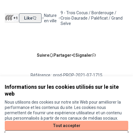
9 - Trois Cocus / Borderouge /
Nature
+1
Like
Croix-Daurade / Paléficat / Grand
Filtrer les résultats de la catégorie : Nature en vill
Filtrer les résultats pour le secteur : 9 
en ville
Selve
Suivre
Partager
Signaler
Référence : prod-PROP-2021-07-1715
Numéro de version 1
(sur 1)
voir les autres versions
Vérifiez l'empreinte numérique
Informations sur les cookies utilisés sur le site
web
Nous utilisons des cookies sur notre site Web pour améliorer la
Conditions d'utilisation
performance et les contenus du site. Les cookies nous
Paramètres des cookies
permettent de fournir une expérience utilisateur et un contenu
Je participe ! sur X
Je participe ! sur Facebook
Je participe ! sur Instagram
plus personnalisés à partir de nos canaux de médias sociaux.
(Lien externe)
(Lien externe)
(Lien externe)
Tout accepter