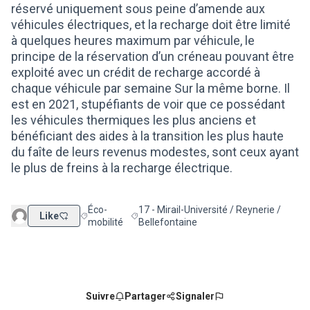
réservé uniquement sous peine d’amende aux
véhicules électriques, et la recharge doit être limité
à quelques heures maximum par véhicule, le
principe de la réservation d’un créneau pouvant être
exploité avec un crédit de recharge accordé à
chaque véhicule par semaine Sur la même borne. Il
est en 2021, stupéfiants de voir que ce possédant
les véhicules thermiques les plus anciens et
bénéficiant des aides à la transition les plus haute
du faîte de leurs revenus modestes, sont ceux ayant
le plus de freins à la recharge électrique.
Éco-
17 - Mirail-Université / Reynerie /
Like
Filtrer les résultats de la catégorie : Éco-mobilité
Filtrer les résultats pour le secteur : 17 -
mobilité
Bellefontaine
Suivre
Partager
Signaler