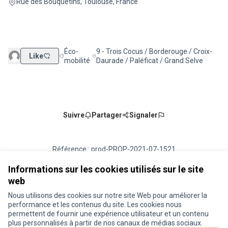
(Lien externe)
Rue des Bouquetins, Toulouse, France
Éco-
9 - Trois Cocus / Borderouge / Croix-
Like
Filtrer les résultats de la catégorie : Éco-mobilité
Filtrer les résultats pour le secteur : 9 - 
mobilité
Daurade / Paléficat / Grand Selve
Suivre
Partager
Signaler
Référence : prod-PROP-2021-07-1521
Numéro de version 1
(sur 1)
voir les autres versions
Vérifiez l'empreinte numérique
Informations sur les cookies utilisés sur le site
web
Nous utilisons des cookies sur notre site Web pour améliorer la
Conditions d'utilisation
performance et les contenus du site. Les cookies nous
Paramètres des cookies
permettent de fournir une expérience utilisateur et un contenu
Je participe ! sur X
Je participe ! sur Facebook
Je participe ! sur Instagram
plus personnalisés à partir de nos canaux de médias sociaux.