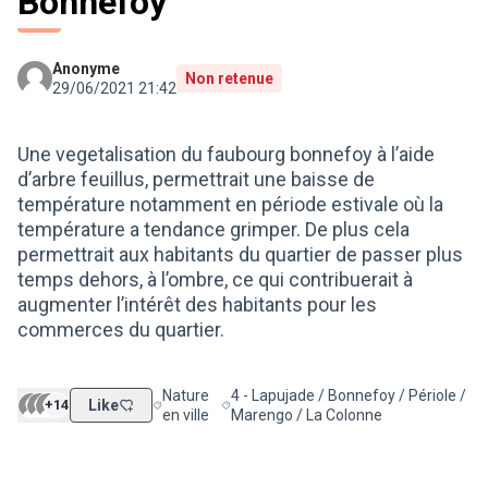
Bonnefoy
Anonyme
Non retenue
29/06/2021 21:42
Une vegetalisation du faubourg bonnefoy à l’aide
d’arbre feuillus, permettrait une baisse de
température notamment en période estivale où la
température a tendance grimper. De plus cela
permettrait aux habitants du quartier de passer plus
temps dehors, à l’ombre, ce qui contribuerait à
augmenter l’intérêt des habitants pour les
commerces du quartier.
Nature
4 - Lapujade / Bonnefoy / Périole /
+14
Like
Filtrer les résultats de la catégorie : Nature en vill
Filtrer les résultats pour le secteur : 
en ville
Marengo / La Colonne