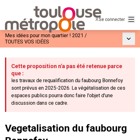
Menu
Se connecter
Mes idées pour mon quartier ! 2021
/
Menu p
TOUTES VOS IDÉES
Cette proposition n'a pas été retenue parce
que :
les travaux de requalification du faubourg Bonnefoy
sont prévus en 2025-2026. La végétalisation de ces
espaces publics pourra donc faire l'objet d'une
discussion dans ce cadre.
Vegetalisation du faubourg