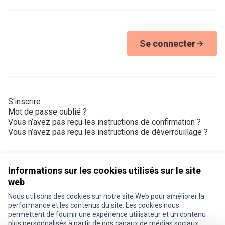
Se connecter
S'inscrire
Mot de passe oublié ?
Vous n’avez pas reçu les instructions de confirmation ?
Vous n’avez pas reçu les instructions de déverrouillage ?
Informations sur les cookies utilisés sur le site
web
Nous utilisons des cookies sur notre site Web pour améliorer la
Conditions d'utilisation
performance et les contenus du site. Les cookies nous
Paramètres des cookies
permettent de fournir une expérience utilisateur et un contenu
Je participe ! sur X
Je participe ! sur Facebook
Je participe ! sur Instagram
plus personnalisés à partir de nos canaux de médias sociaux.