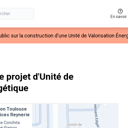
En savoir
blic sur la construction d'une Unité de Valorisation Éner
 projet d'Unité de
gétique
on Toulouse
ices Reynerie
ce Conchita
gé-Ramos,