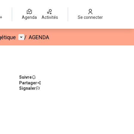
 +
Agenda
Activités
Se connecter
Menu utilisateur
gétique
/
AGENDA
Suivre
Partager
Signaler