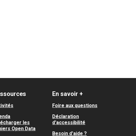
ssources
En savoir +
ivités
Foire aux questions
enda
Déclaration
lécharger les
d'accessibilité
hiers Open Data
Besoin d'aide ?