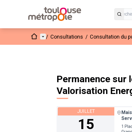
Accueil
Menu principal
/
Consultations
/
Consultation du pu
Permanence sur le
Valorisation Ener
JUILLET
Mais
Serv
15
1 Pla
Gran