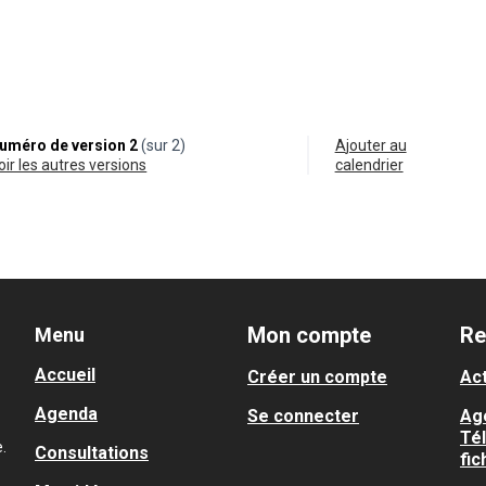
0
uméro de version 2
(sur 2)
Ajouter au
voir les autres versions
calendrier
Mon compte
Re
Menu
Accueil
Créer un compte
Act
Agenda
Se connecter
Ag
Té
.
Consultations
fic