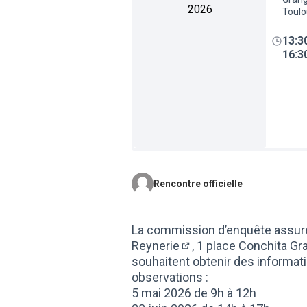
2026
Toul
13:3
16:3
Rencontre officielle
La commission d’enquête assur
Reynerie
, 1 place Conchita Gr
(Lien externe)
souhaitent obtenir des informatio
observations :
5 mai 2026 de 9h à 12h