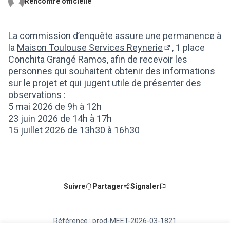
Rencontre officielle
(Lien externe)
La commission d’enquête assure une permanence à
la
Maison Toulouse Services Reynerie
, 1 place
(Lien externe)
Conchita Grangé Ramos, afin de recevoir les
personnes qui souhaitent obtenir des informations
sur le projet et qui jugent utile de présenter des
observations :
5 mai 2026 de 9h à 12h
23 juin 2026 de 14h à 17h
15 juillet 2026 de 13h30 à 16h30
Suivre
Partager
Signaler
Référence : prod-MEET-2026-03-1821