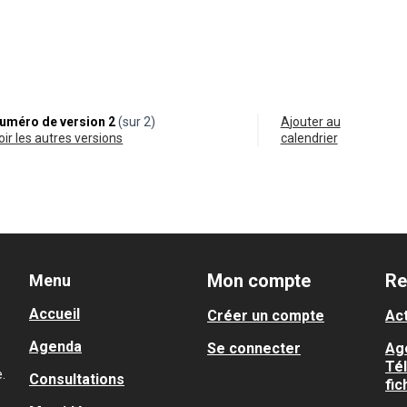
0
uméro de version 2
(sur 2)
Ajouter au
voir les autres versions
calendrier
Mon compte
Re
Menu
Accueil
Créer un compte
Act
Agenda
Se connecter
Ag
Té
.
Consultations
fic