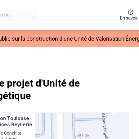
En savoir
blic sur la construction d'une Unité de Valorisation Éner
 projet d'Unité de
gétique
on Toulouse
ices Reynerie
ce Conchita
gé-Ramos,