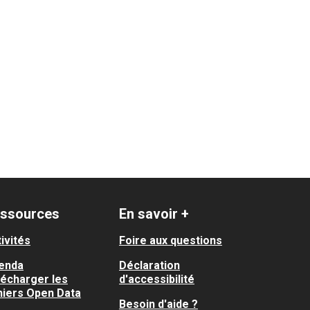
ssources
En savoir +
ivités
Foire aux questions
enda
Déclaration
lécharger les
d'accessibilité
hiers Open Data
Besoin d'aide ?