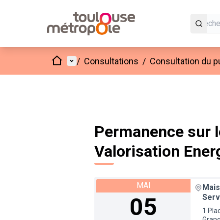
Accueil
Menu principal
/
Consultations
/
Consultation du pu
Permanence sur le
Valorisation Ener
MAI
Mais
Serv
05
1 Pla
Gran