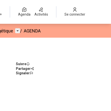
 +
Agenda
Activités
Se connecter
Menu utilisateur
gétique
/
AGENDA
Suivre
Partager
Signaler