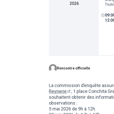
2026
Toul
09:0
12:0
Rencontre officielle
La commission d’enquête assur
Reynerie
, 1 place Conchita Gr
(Lien externe)
souhaitent obtenir des informatio
observations :
5 mai 2026 de 9h à 12h