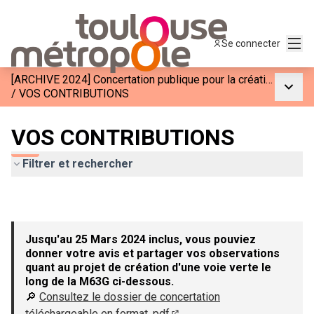
Menu
Se connecter
[ARCHIVE 2024] Concertation publique pour la création d&#39;une voie verte le long de la M63G
Menu p
/
VOS CONTRIBUTIONS
VOS CONTRIBUTIONS
Filtrer et rechercher
Jusqu'au 25 Mars 2024 inclus, vous pouviez
donner votre avis et partager vos observations
quant au projet de création d'une voie verte le
long de la M63G ci-dessous.
🔎
Consultez le dossier de concertation
téléchargeable en format .pdf