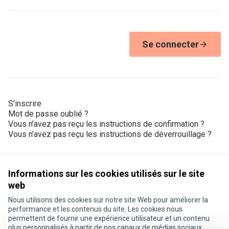
Se connecter
S'inscrire
Mot de passe oublié ?
Vous n’avez pas reçu les instructions de confirmation ?
Vous n’avez pas reçu les instructions de déverrouillage ?
Informations sur les cookies utilisés sur le site
web
Nous utilisons des cookies sur notre site Web pour améliorer la
Conditions d'utilisation
performance et les contenus du site. Les cookies nous
Paramètres des cookies
permettent de fournir une expérience utilisateur et un contenu
Je participe ! sur X
Je participe ! sur Facebook
Je participe ! sur Instagram
plus personnalisés à partir de nos canaux de médias sociaux.