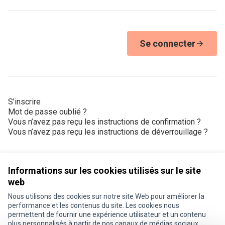
Se connecter
S'inscrire
Mot de passe oublié ?
Vous n’avez pas reçu les instructions de confirmation ?
Vous n’avez pas reçu les instructions de déverrouillage ?
Informations sur les cookies utilisés sur le site
web
Nous utilisons des cookies sur notre site Web pour améliorer la
Conditions d'utilisation
performance et les contenus du site. Les cookies nous
Paramètres des cookies
permettent de fournir une expérience utilisateur et un contenu
Je participe ! sur X
Je participe ! sur Facebook
Je participe ! sur Instagram
plus personnalisés à partir de nos canaux de médias sociaux.