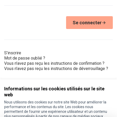
Se connecter
S'inscrire
Mot de passe oublié ?
Vous n’avez pas reçu les instructions de confirmation ?
Vous n’avez pas reçu les instructions de déverrouillage ?
Informations sur les cookies utilisés sur le site
web
Nous utilisons des cookies sur notre site Web pour améliorer la
Conditions d'utilisation
performance et les contenus du site. Les cookies nous
Paramètres des cookies
permettent de fournir une expérience utilisateur et un contenu
Je participe ! sur X
Je participe ! sur Facebook
Je participe ! sur Instagram
plus personnalisés à partir de nos canaux de médias sociaux.